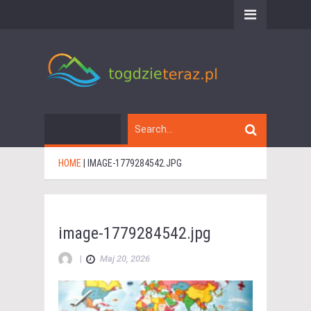
HOME
|
IMAGE-1779284542.JPG
image-1779284542.jpg
|
Maj 20, 2026