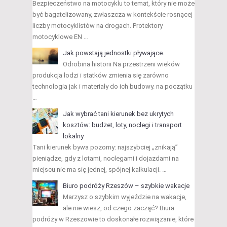
Bezpieczeństwo na motocyklu to temat, który nie może
być bagatelizowany, zwłaszcza w kontekście rosnącej
liczby motocyklistów na drogach. Protektory
motocyklowe EN …
Jak powstają jednostki pływające.
Odrobina historii Na przestrzeni wieków
produkcja łodzi i statków zmienia się zarówno
technologia jak i materiały do ich budowy. na początku
…
Jak wybrać tani kierunek bez ukrytych
kosztów: budżet, loty, noclegi i transport
lokalny
Tani kierunek bywa pozorny: najszybciej „znikają”
pieniądze, gdy z lotami, noclegami i dojazdami na
miejscu nie ma się jednej, spójnej kalkulacji. …
Biuro podróży Rzeszów – szybkie wakacje
Marzysz o szybkim wyjeździe na wakacje,
ale nie wiesz, od czego zacząć? Biura
podróży w Rzeszowie to doskonałe rozwiązanie, które