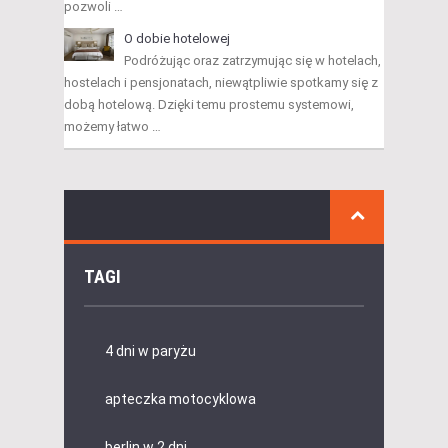
pozwoli …
O dobie hotelowej
Podróżując oraz zatrzymując się w hotelach,
hostelach i pensjonatach, niewątpliwie spotkamy się z
dobą hotelową. Dzięki temu prostemu systemowi,
możemy łatwo …
TAGI
4 dni w paryżu
apteczka motocyklowa
berlin w 2 dni