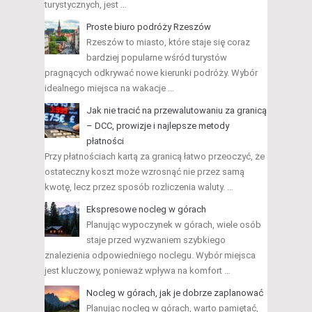
turystycznych, jest …
Proste biuro podróży Rzeszów
Rzeszów to miasto, które staje się coraz
bardziej popularne wśród turystów
pragnących odkrywać nowe kierunki podróży. Wybór
idealnego miejsca na wakacje …
Jak nie tracić na przewalutowaniu za granicą
– DCC, prowizje i najlepsze metody
płatności
Przy płatnościach kartą za granicą łatwo przeoczyć, że
ostateczny koszt może wzrosnąć nie przez samą
kwotę, lecz przez sposób rozliczenia waluty. …
Ekspresowe nocleg w górach
Planując wypoczynek w górach, wiele osób
staje przed wyzwaniem szybkiego
znalezienia odpowiedniego noclegu. Wybór miejsca
jest kluczowy, ponieważ wpływa na komfort …
Nocleg w górach, jak je dobrze zaplanować
Planując nocleg w górach, warto pamiętać,