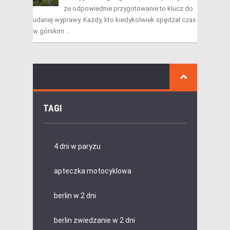
że odpowiednie przygotowanie to klucz do
udanej wyprawy. Każdy, kto kiedykolwiek spędzał czas
w górskim …
TAGI
4 dni w paryżu
apteczka motocyklowa
berlin w 2 dni
berlin zwiedzanie w 2 dni