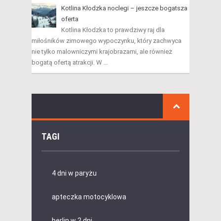
Kotlina Kłodzka noclegi – jeszcze bogatsza
oferta
Kotlina Kłodzka to prawdziwy raj dla
miłośników zimowego wypoczynku, który zachwyca
nie tylko malowniczymi krajobrazami, ale również
bogatą ofertą atrakcji. W …
TAGI
4 dni w paryżu
apteczka motocyklowa
berlin w 2 dni