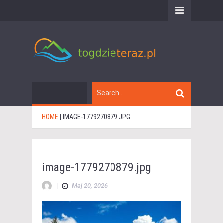
HOME
|
IMAGE-1779270879.JPG
image-1779270879.jpg
|
Maj 20, 2026