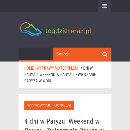
HOME
|
WYPRAWY MOTOCYKLEM
|
4 DNI W
PARYŻU. WEEKEND W PARYŻU. ZWIEDZANIE
PARYŻA W 4 DNI
WYPRAWY MOTOCYKLEM
4 dni w Paryżu. Weekend w