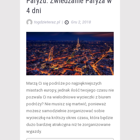
Paryżu. Zwiedzanie Paryża w
4 dni
togdzieteraz.pl
|
Gru 2, 2018
Marzą Ci się podróże po najpiękniejszych
miastach europy, jednak ilość twojego czasu nie
pozwala Ci na wielodniowe wycieczki z biurem
podróży? Nie musisz się martwić, ponieważ
możesz samodzielnie zorganizować sobie
wycieczkę na krótszy okres czasu, która będzie
dużo bardziej atrakcyjna niż te zorganizowane
wyjazdy.