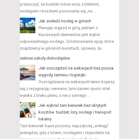
przeoczyć, że budżet rośnie wraz z biletami,
noclegiem i kosztami poruszania się „na …
Jak znaleźć nocleg w górach
Planując wyjazd w góry, jednym z
kluczowych elementów jest wybór
odpowiedniego noclegu. Zróżnicowanie opcji, które
znajdziemy w górskich kurortach, sprawia, że …
zielone szkoły dolnośląskie
Jak oszczędzić na wakacjach bez psucia
wygody, terminu i logistyki
Oszczędzanie na wakacjach łatwo kojarzy
się z rezygnacją i nerwami, tymczasem sporo strat
wynika z braku planu, a nie z samego …
Jak wybrać tani kierunek bez ukrytych
kosztów: budżet, loty, noclegi i transport
lokalny
Tani kierunek bywa pozorny: najszybciej „znikają”
pieniądze, gdy z lotami, noclegami i dojazdami na