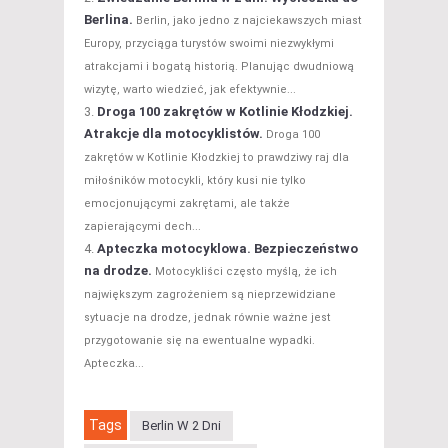
Berlina.
Berlin, jako jedno z najciekawszych miast
Europy, przyciąga turystów swoimi niezwykłymi
atrakcjami i bogatą historią. Planując dwudniową
wizytę, warto wiedzieć, jak efektywnie...
Droga 100 zakrętów w Kotlinie Kłodzkiej.
Atrakcje dla motocyklistów.
Droga 100
zakrętów w Kotlinie Kłodzkiej to prawdziwy raj dla
miłośników motocykli, który kusi nie tylko
emocjonującymi zakrętami, ale także
zapierającymi dech...
Apteczka motocyklowa. Bezpieczeństwo
na drodze.
Motocykliści często myślą, że ich
największym zagrożeniem są nieprzewidziane
sytuacje na drodze, jednak równie ważne jest
przygotowanie się na ewentualne wypadki.
Apteczka...
Tags
Berlin W 2 Dni