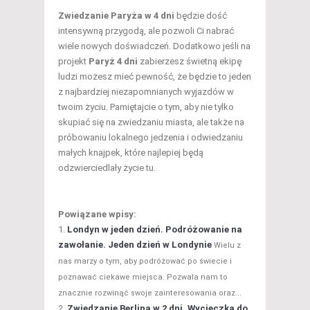
Zwiedzanie Paryża w 4 dni
będzie dość
intensywną przygodą, ale pozwoli Ci nabrać
wiele nowych doświadczeń. Dodatkowo jeśli na
projekt
Paryż 4 dni
zabierzesz świetną ekipę
ludzi możesz mieć pewność, że będzie to jeden
z najbardziej niezapomnianych wyjazdów w
twoim życiu. Pamiętajcie o tym, aby nie tylko
skupiać się na zwiedzaniu miasta, ale także na
próbowaniu lokalnego jedzenia i odwiedzaniu
małych knajpek, które najlepiej będą
odzwierciedlały życie tu.
Powiązane wpisy:
Londyn w jeden dzień. Podróżowanie na
zawołanie. Jeden dzień w Londynie
Wielu z
nas marzy o tym, aby podróżować po świecie i
poznawać ciekawe miejsca. Pozwala nam to
znacznie rozwinąć swoje zainteresowania oraz...
Zwiedzanie Berlina w 2 dni. Wycieczka do