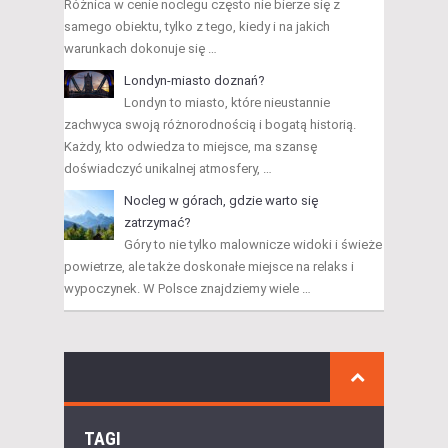
Różnica w cenie noclegu często nie bierze się z
samego obiektu, tylko z tego, kiedy i na jakich
warunkach dokonuje się …
Londyn-miasto doznań?
Londyn to miasto, które nieustannie
zachwyca swoją różnorodnością i bogatą historią.
Każdy, kto odwiedza to miejsce, ma szansę
doświadczyć unikalnej atmosfery, …
Nocleg w górach, gdzie warto się
zatrzymać?
Góry to nie tylko malownicze widoki i świeże
powietrze, ale także doskonałe miejsce na relaks i
wypoczynek. W Polsce znajdziemy wiele …
TAGI