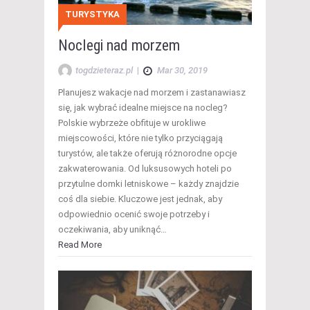
TURYSTYKA
Noclegi nad morzem
togdzieteraz.pl
|
Mar 30, 2019
Planujesz wakacje nad morzem i zastanawiasz
się, jak wybrać idealne miejsce na nocleg?
Polskie wybrzeże obfituje w urokliwe
miejscowości, które nie tylko przyciągają
turystów, ale także oferują różnorodne opcje
zakwaterowania. Od luksusowych hoteli po
przytulne domki letniskowe – każdy znajdzie
coś dla siebie. Kluczowe jest jednak, aby
odpowiednio ocenić swoje potrzeby i
oczekiwania, aby uniknąć…
Read More