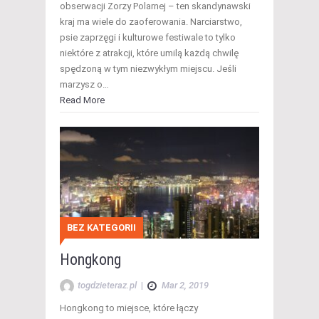
obserwacji Zorzy Polarnej – ten skandynawski
kraj ma wiele do zaoferowania. Narciarstwo,
psie zaprzęgi i kulturowe festiwale to tylko
niektóre z atrakcji, które umilą każdą chwilę
spędzoną w tym niezwykłym miejscu. Jeśli
marzysz o…
Read More
BEZ KATEGORII
Hongkong
togdzieteraz.pl
|
Mar 2, 2019
Hongkong to miejsce, które łączy