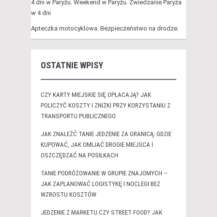
4 dni w Paryżu. Weekend w Paryżu. Zwiedzanie Paryża
w 4 dni
Apteczka motocyklowa. Bezpieczeństwo na drodze.
OSTATNIE WPISY
CZY KARTY MIEJSKIE SIĘ OPŁACAJĄ? JAK
POLICZYĆ KOSZTY I ZNIŻKI PRZY KORZYSTANIU Z
TRANSPORTU PUBLICZNEGO
JAK ZNALEŹĆ TANIE JEDZENIE ZA GRANICĄ: GDZIE
KUPOWAĆ, JAK OMIJAĆ DROGIE MIEJSCA I
OSZCZĘDZAĆ NA POSIŁKACH
TANIE PODRÓŻOWANIE W GRUPIE ZNAJOMYCH –
JAK ZAPLANOWAĆ LOGISTYKĘ I NOCLEGI BEZ
WZROSTU KOSZTÓW
JEDZENIE Z MARKETU CZY STREET FOOD? JAK