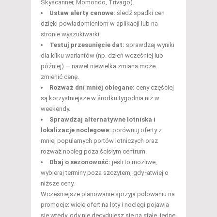
Skyscanner, Momondo, Trivago).
Ustaw alerty cenowe:
śledź spadki cen
dzięki powiadomieniom w aplikacji lub na
stronie wyszukiwarki.
Testuj przesunięcie dat:
sprawdzaj wyniki
dla kilku wariantów (np. dzień wcześniej lub
później) — nawet niewielka zmiana może
zmienić cenę.
Rozważ dni mniej oblegane:
ceny częściej
są korzystniejsze w środku tygodnia niż w
weekendy.
Sprawdzaj alternatywne lotniska i
lokalizacje noclegowe:
porównuj oferty z
mniej popularnych portów lotniczych oraz
rozważ nocleg poza ścisłym centrum.
Dbaj o sezonowość:
jeśli to możliwe,
wybieraj terminy poza szczytem, gdy łatwiej o
niższe ceny.
Wcześniejsze planowanie sprzyja polowaniu na
promocje: wiele ofert na loty i noclegi pojawia
się wtedy, gdy nie decydujesz się na stałe, jedne