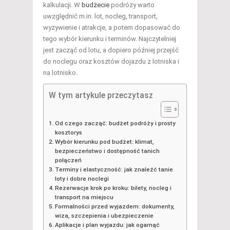
kalkulacji. W
budżecie
podróży warto
uwzględnić m.in. lot, nocleg, transport,
wyżywienie i atrakcje, a potem dopasować do
tego wybór kierunku i terminów. Najczytelniej
jest zacząć od lotu, a dopiero później przejść
do noclegu oraz kosztów dojazdu z lotniska i
na lotnisko.
W tym artykule przeczytasz
Od czego zacząć: budżet podróży i prosty
kosztorys
Wybór kierunku pod budżet: klimat,
bezpieczeństwo i dostępność tanich
połączeń
Terminy i elastyczność: jak znaleźć tanie
loty i dobre noclegi
Rezerwacje krok po kroku: bilety, nocleg i
transport na miejscu
Formalności przed wyjazdem: dokumenty,
wiza, szczepienia i ubezpieczenie
Aplikacje i plan wyjazdu: jak ogarnąć