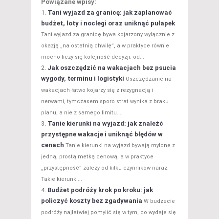
Powiązane wpisy:
Tani wyjazd za granicę: jak zaplanować
budżet, loty i noclegi oraz uniknąć pułapek
Tani wyjazd za granicę bywa kojarzony wyłącznie z
okazją „na ostatnią chwilę”, a w praktyce równie
mocno liczy się kolejność decyzji: od...
Jak oszczędzić na wakacjach bez psucia
wygody, terminu i logistyki
Oszczędzanie na
wakacjach łatwo kojarzy się z rezygnacją i
nerwami, tymczasem sporo strat wynika z braku
planu, a nie z samego limitu....
Tanie kierunki na wyjazd: jak znaleźć
przystępne wakacje i uniknąć błędów w
cenach
Tanie kierunki na wyjazd bywają mylone z
jedną, prostą metką cenową, a w praktyce
„przystępność” zależy od kilku czynników naraz.
Takie kierunki...
Budżet podróży krok po kroku: jak
policzyć koszty bez zgadywania
W budżecie
podróży najłatwiej pomylić się w tym, co wydaje się