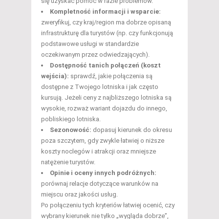
się uzyskać pomoc w razie problemów.
Kompletność informacji i wsparcie:
zweryfikuj, czy kraj/region ma dobrze opisaną
infrastrukturę dla turystów (np. czy funkcjonują
podstawowe usługi w standardzie
oczekiwanym przez odwiedzających).
Dostępność tanich połączeń (koszt
wejścia):
sprawdź, jakie połączenia są
dostępne z Twojego lotniska i jak często
kursują. Jeżeli ceny z najbliższego lotniska są
wysokie, rozważ wariant dojazdu do innego,
pobliskiego lotniska.
Sezonowość:
dopasuj kierunek do okresu
poza szczytem, gdy zwykle łatwiej o niższe
koszty noclegów i atrakcji oraz mniejsze
natężenie turystów.
Opinie i oceny innych podróżnych:
porównaj relacje dotyczące warunków na
miejscu oraz jakości usług.
Po połączeniu tych kryteriów łatwiej ocenić, czy
wybrany kierunek nie tylko „wygląda dobrze”,