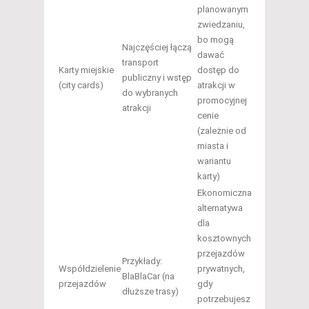
planowanym
zwiedzaniu,
bo mogą
Najczęściej łączą
dawać
transport
Karty miejskie
dostęp do
publiczny i wstęp
(city cards)
atrakcji w
do wybranych
promocyjnej
atrakcji
cenie
(zależnie od
miasta i
wariantu
karty)
Ekonomiczna
alternatywa
dla
kosztownych
przejazdów
Przykłady:
Współdzielenie
prywatnych,
BlaBlaCar (na
przejazdów
gdy
dłuższe trasy)
potrzebujesz