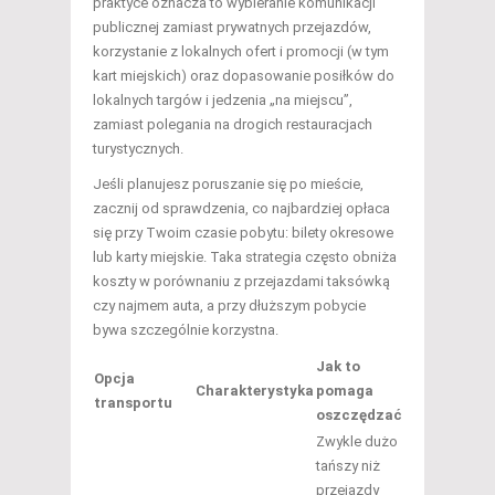
praktyce oznacza to wybieranie komunikacji
publicznej zamiast prywatnych przejazdów,
korzystanie z lokalnych ofert i promocji (w tym
kart miejskich) oraz dopasowanie posiłków do
lokalnych targów i jedzenia „na miejscu”,
zamiast polegania na drogich restauracjach
turystycznych.
Jeśli planujesz poruszanie się po mieście,
zacznij od sprawdzenia, co najbardziej opłaca
się przy Twoim czasie pobytu: bilety okresowe
lub karty miejskie. Taka strategia często obniża
koszty w porównaniu z przejazdami taksówką
czy najmem auta, a przy dłuższym pobycie
bywa szczególnie korzystna.
Jak to
Opcja
Charakterystyka
pomaga
transportu
oszczędzać
Zwykle dużo
tańszy niż
przejazdy