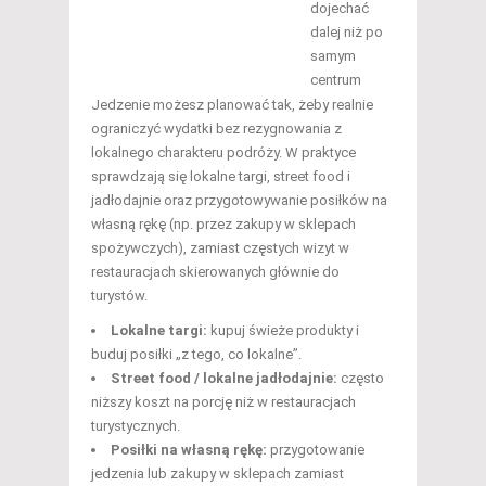
dojechać
dalej niż po
samym
centrum
Jedzenie możesz planować tak, żeby realnie
ograniczyć wydatki bez rezygnowania z
lokalnego charakteru podróży. W praktyce
sprawdzają się lokalne targi, street food i
jadłodajnie oraz przygotowywanie posiłków na
własną rękę (np. przez zakupy w sklepach
spożywczych), zamiast częstych wizyt w
restauracjach skierowanych głównie do
turystów.
Lokalne targi:
kupuj świeże produkty i
buduj posiłki „z tego, co lokalne”.
Street food / lokalne jadłodajnie:
często
niższy koszt na porcję niż w restauracjach
turystycznych.
Posiłki na własną rękę:
przygotowanie
jedzenia lub zakupy w sklepach zamiast