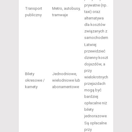
prywatne (np.
Transport
Metro, autobusy,
taxi) oraz
publiczny
tramwaje
alternatywa
dla kosztów
związanych z
samochodem
Łatwiej
przewidzieć
dzienny koszt
dojazdów, a
przy
Bilety
Jednodniowe,
wielokrotnych
okresowe /
wielodniowe lub
przejazdach
karnety
abonamentowe
mogą być
bardziej
opłacalne niż
bilety
jednorazowe
Są opłacalne
przy