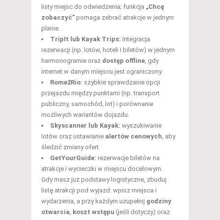
listy miejsc do odwiedzenia; funkcja
„Chcę
zobaczyć”
pomaga zebrać atrakcje w jednym
planie.
TripIt lub Kayak Trips:
integracja
rezerwacji (np. lotów, hoteli i biletów) w jednym
harmonogramie oraz
dostęp offline
, gdy
internet w danym miejscu jest ograniczony.
Rome2Rio:
szybkie sprawdzanie opcji
przejazdu między punktami (np. transport
publiczny, samochód, lot) i porównanie
możliwych wariantów dojazdu.
Skyscanner lub Kayak:
wyszukiwanie
lotów oraz ustawianie
alertów cenowych
, aby
śledzić zmiany ofert.
GetYourGuide:
rezerwacje biletów na
atrakcje i wycieczki w miejscu docelowym.
Gdy masz już podstawy logistyczne, zbuduj
listę atrakcji pod wyjazd: wpisz miejsca i
wydarzenia, a przy każdym uzupełnij
godziny
otwarcia
,
koszt wstępu
(jeśli dotyczy) oraz