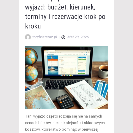
wyjazd: budżet, kierunek,
terminy i rezerwacje krok po
kroku
togdzieteraz.pl
|
Maj 20, 2026
Tani wyjazd często rozbija się nie na samych
cenach biletów, ale na kolejności i składowych
kosztów, które łatwo pominąć w pierwszej