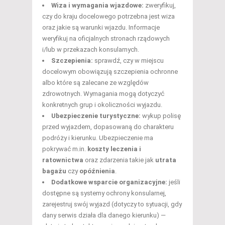
Wiza i wymagania wjazdowe:
zweryfikuj,
czy do kraju docelowego potrzebna jest wiza
oraz jakie są warunki wjazdu. Informacje
weryfikuj na oficjalnych stronach rządowych
i/lub w przekazach konsularnych.
Szczepienia:
sprawdź, czy w miejscu
docelowym obowiązują szczepienia ochronne
albo które są zalecane ze względów
zdrowotnych. Wymagania mogą dotyczyć
konkretnych grup i okoliczności wyjazdu.
Ubezpieczenie turystyczne:
wykup polisę
przed wyjazdem, dopasowaną do charakteru
podróży i kierunku. Ubezpieczenie ma
pokrywać m.in.
koszty leczenia i
ratownictwa
oraz zdarzenia takie jak
utrata
bagażu
czy
opóźnienia
.
Dodatkowe wsparcie organizacyjne:
jeśli
dostępne są systemy ochrony konsularnej,
zarejestruj swój wyjazd (dotyczy to sytuacji, gdy
dany serwis działa dla danego kierunku) —