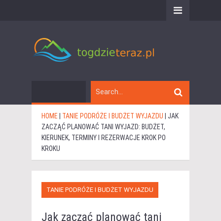
HOME
|
TANIE PODRÓŻE I BUDŻET WYJAZDU
|
JAK
ZACZĄĆ PLANOWAĆ TANI WYJAZD: BUDŻET,
KIERUNEK, TERMINY I REZERWACJE KROK PO
KROKU
TANIE PODRÓŻE I BUDŻET WYJAZDU
Jak zacząć planować tani