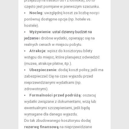
przejazdy na trasach do i z lotniska), bo to
często jest pomijane w pierwszym szacunku.
Nocleg:
uwzględnij koszt za liczbę nocy i
porównuj dostępne opcje (np. hotele vs.
hostele).
Wyżywienie:
ustal dzienny budżet na
jedzenie
i drobne wydatki, opierając się na
realnych cenach w miejscu pobytu.
Atrakcje:
wpisz do kosztorysu bilety
wstępu do miejsc, które planujesz odwiedzić
(muzea, atrakcje płatne, itp.).
Ubezpieczenie:
dodaj koszt polisy, jeśli ma
zabezpieczać Cię na czas wyjazdu przed
nieprzewidzianymi wydatkami (np.
zdrowotnymi).
Formalności przed podróżą:
oszacuj
wydatki związane z dokumentami, wizą lub
ewentualnymi szczepieniami, jeśli będą
wymagane dla danego wyjazdu.
Do tak zbudowanego kosztorysu dodaj
rezerwę finansową
na nieprzewidziane