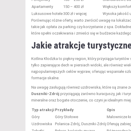
Apartamenty
150 – 400 zł
Większy komfort 
Luksusowe hotele
300 zł i więcej
Wysoka jakość u
Porównując różne oferty, warto zwrócić uwagę na lokaliz
takie jak opłata za parking czy korzystanie z spa. Dokła
które spełni oczekiwania i zmieści się w budżecie każdego 
Jakie atrakcje turystyczn
Kotlina Kłodzka to piękny region, który przyciąga turystó
tylko zapierające dech w piersiach widoki, ale również wie
najpopularniejszych celów wypraw, oferując wspaniałe szl
formacje skalne.
Na uwagę zasługują również uzdrowiska, które są znane ze
Duszniki-Zdrój
przyciągają zarówno kuracjuszy, jak i tur
mineralne oraz bogate otoczenie, co czyni je idealnym mi
Typ atrakcji
Przykłady
Opis
Góry
Góry Stołowe
Malownicze kr
Uzdrowiska
Polanica-Zdrój, Duszniki-Zdrój
Oferują zabieg
Zabytki
Pałace, kościoły, muzea
Różnorodne lo