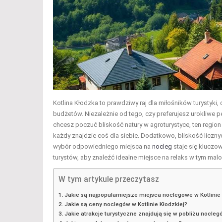
Kotlina Kłodzka to prawdziwy raj dla miłośników turystyk
budżetów. Niezależnie od tego, czy preferujesz urokliwe 
chcesz poczuć bliskość natury w agroturystyce, ten regio
każdy znajdzie coś dla siebie. Dodatkowo, bliskość liczn
wybór odpowiedniego miejsca na
nocleg
staje się kluczo
turystów, aby znaleźć idealne miejsce na relaks w tym mal
W tym artykule przeczytasz
Jakie są najpopularniejsze miejsca noclegowe w Kotlinie 
Jakie są ceny noclegów w Kotlinie Kłodzkiej?
Jakie atrakcje turystyczne znajdują się w pobliżu nocle