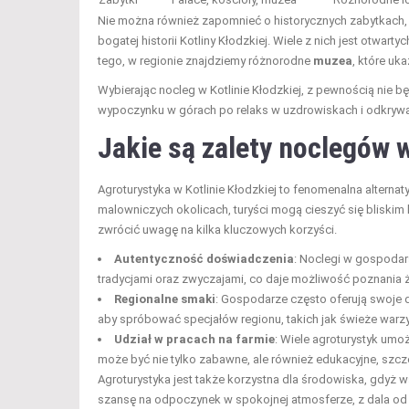
Nie można również zapomnieć o historycznych zabytkach, k
bogatej historii Kotliny Kłodzkiej. Wiele z nich jest otwar
tego, w regionie znajdziemy różnorodne
muzea
, które uka
Wybierając nocleg w Kotlinie Kłodzkiej, z pewnością nie 
wypoczynku w górach po relaks w uzdrowiskach i odkrywani
Jakie są zalety noclegów 
Agroturystyka w Kotlinie Kłodzkiej to fenomenalna alternat
malowniczych okolicach, turyści mogą cieszyć się bliskim 
zwrócić uwagę na kilka kluczowych korzyści.
Autentyczność doświadczenia
: Noclegi w gospodar
tradycjami oraz zwyczajami, co daje możliwość poznania ży
Regionalne smaki
: Gospodarze często oferują swoje 
aby spróbować specjałów regionu, takich jak świeże warz
Udział w pracach na farmie
: Wiele agroturystyk um
może być nie tylko zabawne, ale również edukacyjne, szcze
Agroturystyka jest także korzystna dla środowiska, gdyż 
szansę na odpoczynek w spokojnej atmosferze, z dala od zgi