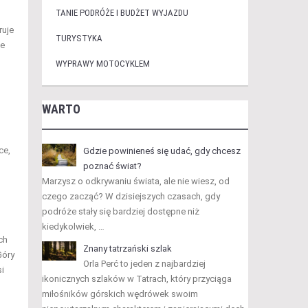
TANIE PODRÓŻE I BUDŻET WYJAZDU
ruje
TURYSTYKA
ne
WYPRAWY MOTOCYKLEM
WARTO
ce,
Gdzie powinieneś się udać, gdy chcesz
poznać świat?
Marzysz o odkrywaniu świata, ale nie wiesz, od
czego zacząć? W dzisiejszych czasach, gdy
podróże stały się bardziej dostępne niż
kiedykolwiek, …
ch
Znany tatrzański szlak
Góry
Orla Perć to jeden z najbardziej
i
ikonicznych szlaków w Tatrach, który przyciąga
miłośników górskich wędrówek swoim