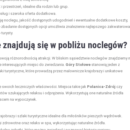
i przestrzeń, idealne dla rodzin lub grup.
sług i szeroka oferta dodatkowa.
ację noclegu, jakość dostępnych udogodnień i ewentualne dodatkowe koszty,
dne zbadanie dostępnych opcji umożliwia znalezienie najlepszego zakwaterowa
turysty.
e znajdują się w pobliżu noclegów?
w swoją różnorodnością atrakcji. W bliskim sąsiedztwie noclegów znajdziemy n
le interesujących miejsc do zwiedzania.
Góry Stołowe
stanowią jeden z
aki turystyczne, które prowadzą przez malownicze krajobrazy i unikatowe
 swoich leczniczych właściwości. Miejsca takie jak
Polanica-Zdrój
czy
ystów szukających relaksu i odprężenia. Wykorzystują one naturalne źródła
ejscem na wypoczynek.
ajobrazy i szlaki turystyczne idealne dla miłośników pieszych wędrówek.
i zdrowotne oraz relaks w spa, wykorzystując naturalne źródła.
kalne zabytki, które można zwiedzać i poznawać historię regionu.