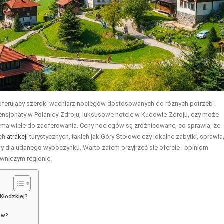
i, oferujący szeroki wachlarz noclegów dostosowanych do różnych potrzeb i
pensjonaty w Polanicy-Zdroju, luksusowe hotele w Kudowie-Zdroju, czy może
n ma wiele do zaoferowania. Ceny noclegów są zróżnicowane, co sprawia, że
ych
atrakcji
turystycznych, takich jak Góry Stołowe czy lokalne zabytki, sprawia
wy dla udanego wypoczynku. Warto zatem przyjrzeć się ofercie i opiniom
owniczym regionie.
Kłodzkiej?
gów?