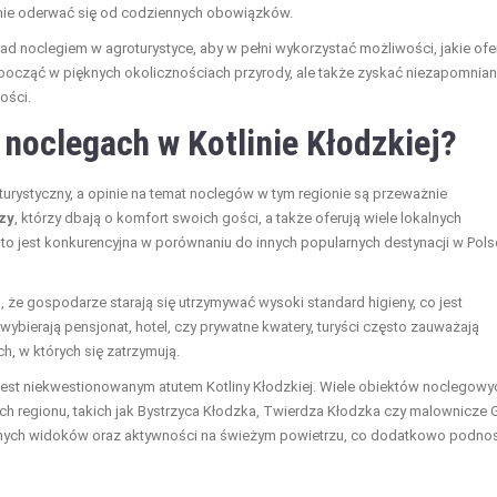
nie oderwać się od codziennych obowiązków.
nad noclegiem w agroturystyce, aby w pełni wykorzystać możliwości, jakie ofe
 odpocząć w pięknych okolicznościach przyrody, ale także zyskać niezapomnia
ości.
 noclegach w Kotlinie Kłodzkiej?
 turystyczny, a opinie na temat noclegów w tym regionie są przeważnie
zy
, którzy dbają o komfort swoich gości, a także oferują wiele lokalnych
to jest konkurencyjna w porównaniu do innych popularnych destynacji w Pols
m, że gospodarze starają się utrzymywać wysoki standard higieny, co jest
wybierają pensjonat, hotel, czy prywatne kwatery, turyści często zauważają
, w których się zatrzymują.
 jest niekwestionowanym atutem Kotliny Kłodzkiej. Wiele obiektów noclegowy
nych regionu, takich jak Bystrzyca Kłodzka, Twierdza Kłodzka czy malownicze 
ięknych widoków oraz aktywności na świeżym powietrzu, co dodatkowo podnos