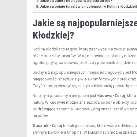
Jakie są zalety noclegów w agroturystyce?
Jakie są opinie turystów o noclegach w Kotlinie Kłodzkiej
Jakie są najpopularniejsz
Kłodzkiej?
Kotlina Kłodzka to region, który zachwyca nie tylko piękn
różne potrzeby turystów. W tej malowniczej okolicy można 
agroturystykę, co sprawia, że każdy podróżnik znajdzie coś
Jednym z najpopularniejszych miejsc noclegowych jest
Po
miejscowości znajduje się wiele komfortowych hoteli oraz p
Turyści mogą cieszyć się nie tylko bliskością przyrody, al
Kolejnym popularnym miejscem jest
Kudowa-Zdrój
, któr
natury. W Kudowie można znaleźć różnorodne obiekty nocl
podróżujące samotnie. Kudowa-Zdrój znana jest również z a
turystów.
Duszniki-Zdrój
to kolejne miejsce, które warto odwiedzić
słynnym Dworkiem Chopina. W Dusznikach można znaleźć li