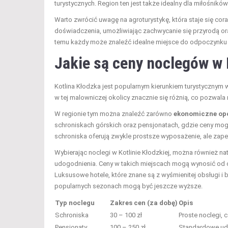
turystycznych. Region ten jest także idealny dla miłośnik
Warto zwrócić uwagę na agroturystykę, która staje się cora
doświadczenia, umożliwiając zachwycanie się przyrodą oraz
temu każdy może znaleźć idealne miejsce do odpoczynku i 
Jakie są ceny noclegów w 
Kotlina Kłodzka jest popularnym kierunkiem turystycznym
w tej malowniczej okolicy znacznie się różnią, co pozwal
W regionie tym można znaleźć zarówno
ekonomiczne op
schroniskach górskich oraz pensjonatach, gdzie ceny mogą
schroniska oferują zwykle prostsze wyposażenie, ale zapew
Wybierając noclegi w Kotlinie Kłodzkiej, można również na
udogodnienia. Ceny w takich miejscach mogą wynosić od oko
Luksusowe hotele, które znane są z wyśmienitej obsługi i 
popularnych sezonach mogą być jeszcze wyższe.
Typ noclegu
Zakres cen (za dobę)
Opis
Schroniska
30 – 100 zł
Proste noclegi, 
Pensjonaty
100 – 250 zł
Standardowe udo