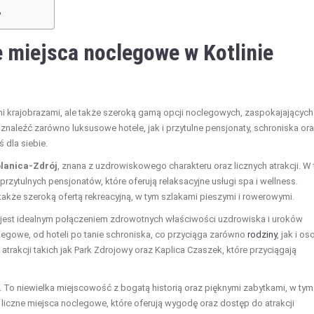
?
e miejsca noclegowe w Kotlinie
ymi krajobrazami, ale także szeroką gamą opcji noclegowych, zaspokajających
znaleźć zarówno luksusowe hotele, jak i przytulne pensjonaty, schroniska or
 dla siebie.
lanica-Zdrój
, znana z uzdrowiskowego charakteru oraz licznych atrakcji. W 
rzytulnych pensjonatów, które oferują relaksacyjne usługi spa i wellness.
e także szeroką ofertą rekreacyjną, w tym szlakami pieszymi i rowerowymi.
a jest idealnym połączeniem zdrowotnych właściwości uzdrowiska i uroków
egowe, od hoteli po tanie schroniska, co przyciąga zarówno
rodziny
, jak i o
trakcji takich jak Park Zdrojowy oraz Kaplica Czaszek, które przyciągają
. To niewielka miejscowość z bogatą historią oraz pięknymi zabytkami, w tym
czne miejsca noclegowe, które oferują wygodę oraz dostęp do atrakcji