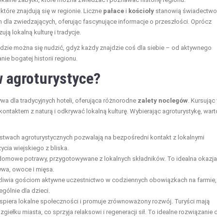
tóre znajdują się w regionie. Liczne
pałace
i
kościoły
stanowią świadectwo
tych dla zwiedzających, oferując fascynujące informacje o przeszłości. Oprócz
zują lokalną kulturę i tradycje.
będzie można się nudzić, gdyż każdy znajdzie coś dla siebie – od aktywnego
e bogatej historii regionu.
w agroturystyce?
ywa dla tradycyjnych hoteli, oferująca różnorodne
zalety noclegów
. Kursując
kontaktem z naturą i odkrywać lokalną kulturę. Wybierając agroturystykę, wart
stwach agroturystycznych pozwalają na bezpośredni kontakt z lokalnymi
cia wiejskiego z bliska.
domowe potrawy, przygotowywane z lokalnych składników. To idealna okazja
ywa, owoce i mięsa.
ożliwia gościom aktywne uczestnictwo w codziennych obowiązkach na farmie,
gólnie dla dzieci.
wspiera lokalne społeczności i promuje zrównoważony rozwój. Turyści mają
ełku miasta, co sprzyja relaksowi i regeneracji sił. To idealne rozwiązanie 