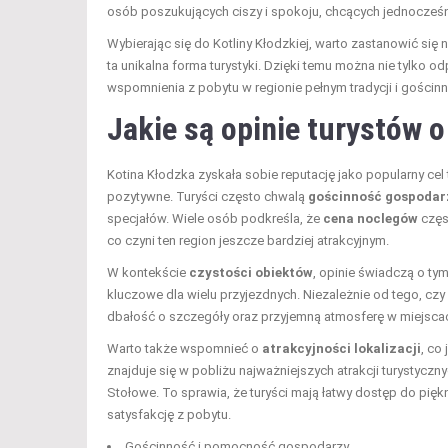
osób poszukujących ciszy i spokoju, chcących jednocześ
Wybierając się do Kotliny Kłodzkiej, warto zastanowić się 
ta unikalna forma turystyki. Dzięki temu można nie tylko
wspomnienia z pobytu w regionie pełnym tradycji i gościnn
Jakie są opinie turystów o
Kotina Kłodzka zyskała sobie reputację jako popularny cel
pozytywne. Turyści często chwalą
gościnność gospodar
specjałów. Wiele osób podkreśla, że
cena noclegów
częs
co czyni ten region jeszcze bardziej atrakcyjnym.
W kontekście
czystości obiektów
, opinie świadczą o ty
kluczowe dla wielu przyjezdnych. Niezależnie od tego, czy 
dbałość o szczegóły oraz przyjemną atmosferę w miejscach
Warto także wspomnieć o
atrakcyjności lokalizacji
, co
znajduje się w pobliżu najważniejszych atrakcji turystycz
Stołowe. To sprawia, że turyści mają łatwy dostęp do p
satysfakcję z pobytu.
Gościnność i pomocność gospodarzy