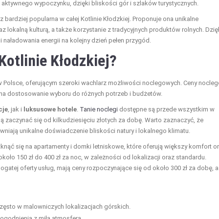
ów aktywnego wypoczynku, dzięki bliskości gór i szlaków turystycznych.
z bardziej popularna w całej Kotlinie Kłodzkiej. Proponuje ona unikalne
 lokalną kulturą, a także korzystanie z tradycyjnych produktów rolnych. Dzię
naładowania energii na kolejny dzień pełen przygód.
Kotlinie Kłodzkiej?
 w Polsce, oferującym szeroki wachlarz możliwości noclegowych. Ceny nocle
a na dostosowanie wyboru do różnych potrzeb i budżetów.
cje
, jak i
luksusowe hotele
.
Tanie noclegi
dostępne są przede wszystkim w
 zaczynać się od kilkudziesięciu złotych za dobę. Warto zaznaczyć, że
niają unikalne doświadczenie bliskości natury i lokalnego klimatu.
tknąć się na apartamenty i domki letniskowe, które oferują większy komfort o
ło 150 zł do 400 zł za noc, w zależności od lokalizacji oraz standardu.
bogatej oferty usług, mają ceny rozpoczynające się od około 300 zł za dobę, 
często w malowniczych lokalizacjach górskich.
godnienia z miłą atmosferą.