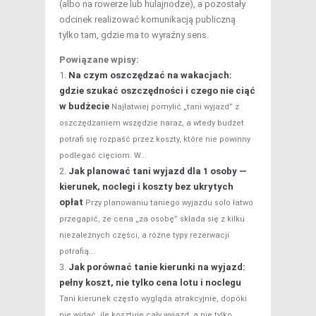
(albo na rowerze lub hulajnodze), a pozostały
odcinek realizować komunikacją publiczną
tylko tam, gdzie ma to wyraźny sens.
Powiązane wpisy:
Na czym oszczędzać na wakacjach:
gdzie szukać oszczędności i czego nie ciąć
w budżecie
Najłatwiej pomylić „tani wyjazd” z
oszczędzaniem wszędzie naraz, a wtedy budżet
potrafi się rozpaść przez koszty, które nie powinny
podlegać cięciom. W...
Jak planować tani wyjazd dla 1 osoby —
kierunek, noclegi i koszty bez ukrytych
opłat
Przy planowaniu taniego wyjazdu solo łatwo
przegapić, że cena „za osobę” składa się z kilku
niezależnych części, a różne typy rezerwacji
potrafią...
Jak porównać tanie kierunki na wyjazd:
pełny koszt, nie tylko cena lotu i noclegu
Tani kierunek często wygląda atrakcyjnie, dopóki
nie widać, ile kosztuje cały wyjazd, a nie tylko