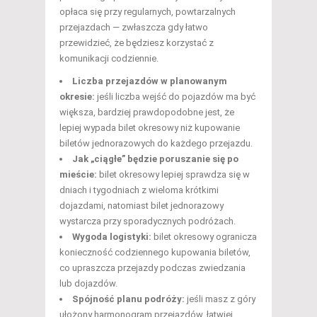
opłaca się przy regularnych, powtarzalnych
przejazdach — zwłaszcza gdy łatwo
przewidzieć, że będziesz korzystać z
komunikacji codziennie.
Liczba przejazdów w planowanym
okresie:
jeśli liczba wejść do pojazdów ma być
większa, bardziej prawdopodobne jest, że
lepiej wypada bilet okresowy niż kupowanie
biletów jednorazowych do każdego przejazdu.
Jak „ciągłe” będzie poruszanie się po
mieście:
bilet okresowy lepiej sprawdza się w
dniach i tygodniach z wieloma krótkimi
dojazdami, natomiast bilet jednorazowy
wystarcza przy sporadycznych podróżach.
Wygoda logistyki:
bilet okresowy ogranicza
konieczność codziennego kupowania biletów,
co upraszcza przejazdy podczas zwiedzania
lub dojazdów.
Spójność planu podróży:
jeśli masz z góry
ułożony harmonogram przejazdów, łatwiej