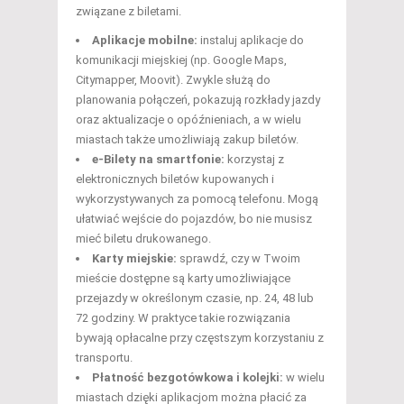
związane z biletami.
Aplikacje mobilne:
instaluj aplikacje do
komunikacji miejskiej (np. Google Maps,
Citymapper, Moovit). Zwykle służą do
planowania połączeń, pokazują rozkłady jazdy
oraz aktualizacje o opóźnieniach, a w wielu
miastach także umożliwiają zakup biletów.
e-Bilety na smartfonie:
korzystaj z
elektronicznych biletów kupowanych i
wykorzystywanych za pomocą telefonu. Mogą
ułatwiać wejście do pojazdów, bo nie musisz
mieć biletu drukowanego.
Karty miejskie:
sprawdź, czy w Twoim
mieście dostępne są karty umożliwiające
przejazdy w określonym czasie, np. 24, 48 lub
72 godziny. W praktyce takie rozwiązania
bywają opłacalne przy częstszym korzystaniu z
transportu.
Płatność bezgotówkowa i kolejki:
w wielu
miastach dzięki aplikacjom można płacić za