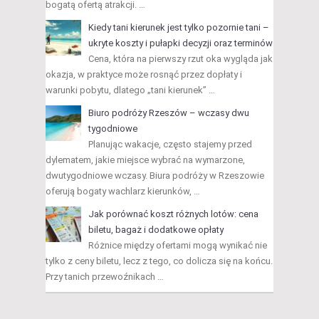
bogatą ofertą atrakcji. …
Kiedy tani kierunek jest tylko pozornie tani –
ukryte koszty i pułapki decyzji oraz terminów
Cena, która na pierwszy rzut oka wygląda jak
okazja, w praktyce może rosnąć przez dopłaty i
warunki pobytu, dlatego „tani kierunek” …
Biuro podróży Rzeszów – wczasy dwu
tygodniowe
Planując wakacje, często stajemy przed
dylematem, jakie miejsce wybrać na wymarzone,
dwutygodniowe wczasy. Biura podróży w Rzeszowie
oferują bogaty wachlarz kierunków, …
Jak porównać koszt różnych lotów: cena
biletu, bagaż i dodatkowe opłaty
Różnice między ofertami mogą wynikać nie
tylko z ceny biletu, lecz z tego, co dolicza się na końcu.
Przy tanich przewoźnikach …