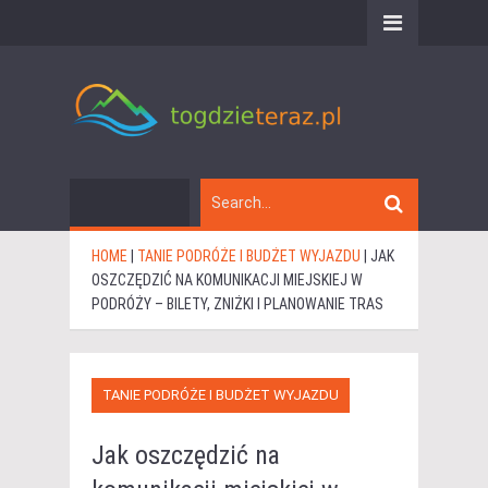
HOME
|
TANIE PODRÓŻE I BUDŻET WYJAZDU
|
JAK
OSZCZĘDZIĆ NA KOMUNIKACJI MIEJSKIEJ W
PODRÓŻY – BILETY, ZNIŻKI I PLANOWANIE TRAS
TANIE PODRÓŻE I BUDŻET WYJAZDU
Jak oszczędzić na