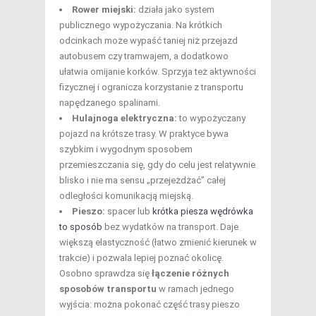
Rower miejski:
działa jako system
publicznego wypożyczania. Na krótkich
odcinkach może wypaść taniej niż przejazd
autobusem czy tramwajem, a dodatkowo
ułatwia omijanie korków. Sprzyja też aktywności
fizycznej i ogranicza korzystanie z transportu
napędzanego spalinami.
Hulajnoga elektryczna:
to wypożyczany
pojazd na krótsze trasy. W praktyce bywa
szybkim i wygodnym sposobem
przemieszczania się, gdy do celu jest relatywnie
blisko i nie ma sensu „przejeżdżać” całej
odległości komunikacją miejską.
Pieszo:
spacer lub
krótka piesza wędrówka
to sposób
bez wydatków na transport. Daje
większą elastyczność (łatwo zmienić kierunek w
trakcie) i pozwala lepiej poznać okolicę.
Osobno sprawdza się
łączenie różnych
sposobów transportu
w ramach jednego
wyjścia: można pokonać część trasy pieszo