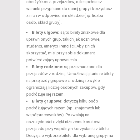
obniżyć koszt przejazdów, o ile spełniasz
warunki przypisane do danej grupy i korzystasz
z nich w odpowiednim układzie (np. liczba
osób, skład grupy).
Bilety ulgowe:
są to bilety zniżkowe dla
uprawnionych grup, takich jak uczniowie,
studenci, emeryci i renciści. Aby z nich
skorzystać, miej przy sobie dokument
potwierdzający uprawnienia.
Bilety rodzinne:
są przeznaczone dla
przejazdów z rodziną. Umożliwiają tańsze bilety
na przejazdy grupowe z rodziną i zwykle
ograniczają liczbę osobnych zakupów, gdy
podróżuje się razem.
Bilety grupowe:
dotyczą kilku osób
podróżujących razem (np. znajomych lub
współpracowników). Pozwalają na
oszczędności dzięki niższemu kosztowi
przejazdu przy wspólnym korzystaniu z biletu.
Decyzja o wyborze biletu dla wybranej grupy ma