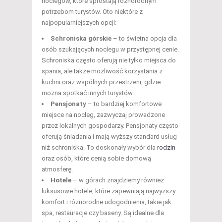
noclegów, które sprostają różnorodnym
potrzebom turystów. Oto niektóre z
najpopularniejszych opcji:
Schroniska górskie
– to świetna opcja dla
osób szukających noclegu w przystępnej cenie.
Schroniska często oferują nie tylko miejsca do
spania, ale także możliwość korzystania z
kuchni oraz wspólnych przestrzeni, gdzie
można spotkać innych turystów.
Pensjonaty
– to bardziej komfortowe
miejsce na nocleg, zazwyczaj prowadzone
przez lokalnych gospodarzy. Pensjonaty często
oferują śniadania i mają wyższy standard usług
niż schroniska. To doskonały wybór dla
rodzin
oraz osób, które cenią sobie domową
atmosferę.
Hotele
– w górach znajdziemy również
luksusowe hotele, które zapewniają najwyższy
komfort i różnorodne udogodnienia, takie jak
spa, restauracje czy baseny. Są idealne dla