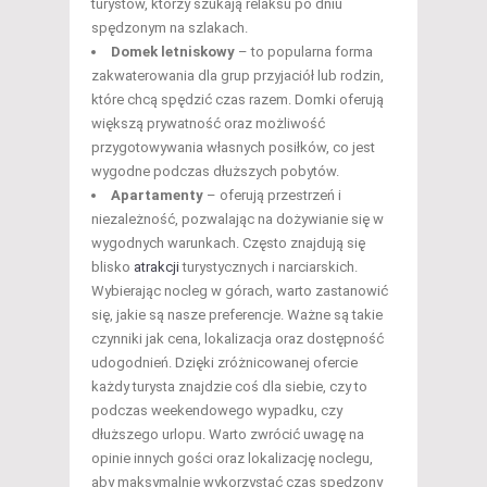
turystów, którzy szukają relaksu po dniu
spędzonym na szlakach.
Domek letniskowy
– to popularna forma
zakwaterowania dla grup przyjaciół lub rodzin,
które chcą spędzić czas razem. Domki oferują
większą prywatność oraz możliwość
przygotowywania własnych posiłków, co jest
wygodne podczas dłuższych pobytów.
Apartamenty
– oferują przestrzeń i
niezależność, pozwalając na dożywianie się w
wygodnych warunkach. Często znajdują się
blisko
atrakcji
turystycznych i narciarskich.
Wybierając nocleg w górach, warto zastanowić
się, jakie są nasze preferencje. Ważne są takie
czynniki jak cena, lokalizacja oraz dostępność
udogodnień. Dzięki zróżnicowanej ofercie
każdy turysta znajdzie coś dla siebie, czy to
podczas weekendowego wypadku, czy
dłuższego urlopu. Warto zwrócić uwagę na
opinie innych gości oraz lokalizację noclegu,
aby maksymalnie wykorzystać czas spędzony