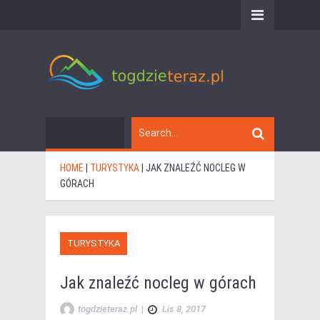
HOME
|
TURYSTYKA
|
JAK ZNALEŹĆ NOCLEG W
GÓRACH
TURYSTYKA
Jak znaleźć nocleg w górach
togdzieteraz.pl
|
Lis 8, 2017