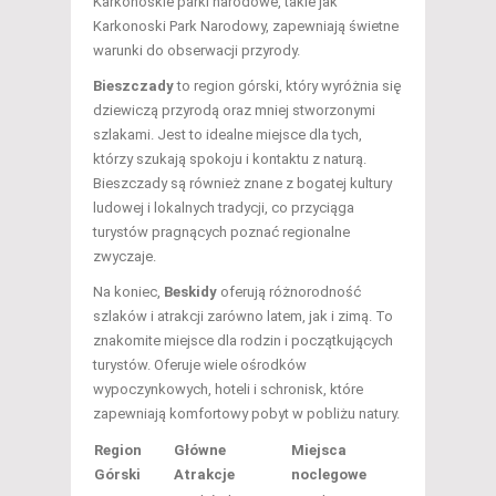
Karkonoskie parki narodowe, takie jak
Karkonoski Park Narodowy, zapewniają świetne
warunki do obserwacji przyrody.
Bieszczady
to region górski, który wyróżnia się
dziewiczą przyrodą oraz mniej stworzonymi
szlakami. Jest to idealne miejsce dla tych,
którzy szukają spokoju i kontaktu z naturą.
Bieszczady są również znane z bogatej kultury
ludowej i lokalnych tradycji, co przyciąga
turystów pragnących poznać regionalne
zwyczaje.
Na koniec,
Beskidy
oferują różnorodność
szlaków i atrakcji zarówno latem, jak i zimą. To
znakomite miejsce dla rodzin i początkujących
turystów. Oferuje wiele ośrodków
wypoczynkowych, hoteli i schronisk, które
zapewniają komfortowy pobyt w pobliżu natury.
Region
Główne
Miejsca
Górski
Atrakcje
noclegowe