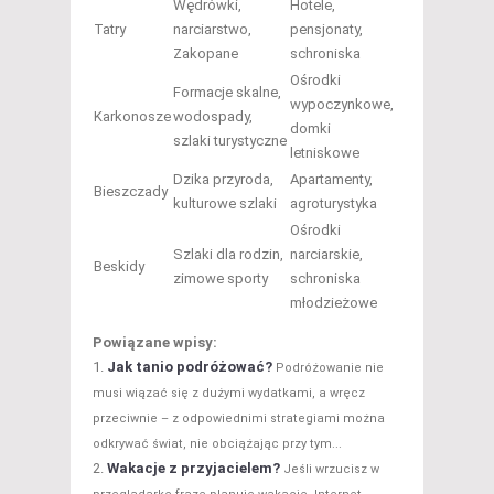
Wędrówki,
Hotele,
Tatry
narciarstwo,
pensjonaty,
Zakopane
schroniska
Ośrodki
Formacje skalne,
wypoczynkowe,
Karkonosze
wodospady,
domki
szlaki turystyczne
letniskowe
Dzika przyroda,
Apartamenty,
Bieszczady
kulturowe szlaki
agroturystyka
Ośrodki
Szlaki dla rodzin,
narciarskie,
Beskidy
zimowe sporty
schroniska
młodzieżowe
Powiązane wpisy:
Jak tanio podróżować?
Podróżowanie nie
musi wiązać się z dużymi wydatkami, a wręcz
przeciwnie – z odpowiednimi strategiami można
odkrywać świat, nie obciążając przy tym...
Wakacje z przyjacielem?
Jeśli wrzucisz w