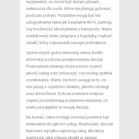
wyżywienie, co może być dużym plusem,
zwłaszcza dla osób, które nie planują gotować
podczas pobytu. Przydatne mogą być też
udogodnienia takie jak bezpłatne Wi-Fi, parking,
czy możliwość skorzystania z transportu. Warto
zredukować stres związany z logistyką i wybrać
obiekt, który odpowiada naszym potrzebom.
Opinie innych gości stanowią cenne źródło
informacji podczas podejmowania decyzji.
Przeczytanie recenzji może pomóc ocenić
jakość usług oraz zobaczyć, czy nocleg spełnia
oczekiwania. Warto zwrócić uwagę na to, co
inni piszą o czystości obiektu, jakości obsługi
oraz atmosferze. Dobrze oceniane miejsca
często pozostawiają pozytywne wrażenie, co
warto uwzględnić w swojej decyzji.
Na koniec, cena noclegu również powinna być
adekwatna do jakości usług. Ważne jest, aby nie
kierować się tylko najniższą ceną, ale także
wartością, jaką oferuje obiekt w zamian.