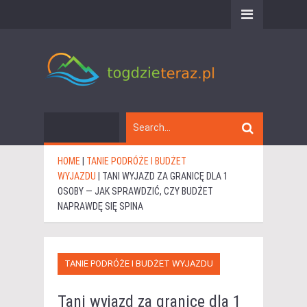
HOME
|
TANIE PODRÓŻE I BUDŻET
WYJAZDU
|
TANI WYJAZD ZA GRANICĘ DLA 1
OSOBY — JAK SPRAWDZIĆ, CZY BUDŻET
NAPRAWDĘ SIĘ SPINA
TANIE PODRÓŻE I BUDŻET WYJAZDU
Tani wyjazd za granicę dla 1