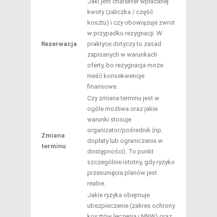
Jaki jest charakter wpłacanej
kwoty (zaliczka / część
kosztu) i czy obowiązuje zwrot
w przypadku rezygnacji. W
Rezerwacja
praktyce dotyczy to zasad
zapisanych w warunkach
oferty, bo rezygnacja może
nieść konsekwencje
finansowe.
Czy zmiana terminu jest w
ogóle możliwa oraz jakie
warunki stosuje
organizator/pośrednik (np.
Zmiana
dopłaty lub ograniczenia w
terminu
dostępności). To punkt
szczególnie istotny, gdy ryzyko
przesunięcia planów jest
realne.
Jakie ryzyka obejmuje
ubezpieczenie (zakres ochrony
kosztów leczenia i NNW) oraz