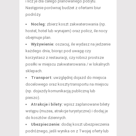
i licz je dla całego planowanego pobytu.
Następnie porównaj budżet z ofertami biur
podróży.
Nocleg:
zbierz koszt zakwaterowania (np.
hostel, hotel lub wynajem) oraz policz, ile nocy
obejmuje plan.
Wyżywienie:
oszacuj, ile wydasz na jedzenie
każdego dnia, biorąc pod uwagę czy
korzystasz z restauracji, czy robisz prostsze
posiłki w miejscu zakwaterowania / w lokalnych
sklepach.
Transport:
uwzględnij dojazd do miejsca
docelowego oraz koszty transportu na miejscu
(np. dojazdy komunikacją publiczną lub
pieszo).
Atrakcje i bilety:
wpisz zaplanowane bilety
wstępu (muzea, atrakcje turystyczne) i dodaj je
do kosztów dziennych.
Ubezpieczenie:
dodaj koszt ubezpieczenia
podróżnego, jeśli wynika on z Twojej oferty lub