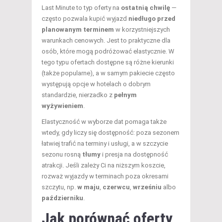
Last Minute to typ oferty na
ostatnią chwilę
—
często pozwala kupić wyjazd
niedługo przed
planowanym terminem
w korzystniejszych
warunkach cenowych. Jest to praktyczne dla
osób, które mogą podróżować elastycznie. W
tego typu ofertach dostępne są różne kierunki
(także popularne), a w samym pakiecie często
występują opcje w hotelach o dobrym
standardzie, nierzadko z
pełnym
wyżywieniem
.
Elastyczność w wyborze dat pomaga także
wtedy, gdy liczy się dostępność: poza sezonem
łatwiej trafić na terminy i usługi, a w szczycie
sezonu rosną
tłumy
i presja na dostępność
atrakcji. Jeśli zależy Ci na niższym koszcie,
rozważ wyjazdy w terminach poza okresami
szczytu, np.
w maju
,
czerwcu
,
wrześniu
albo
październiku
.
Jak porównać oferty