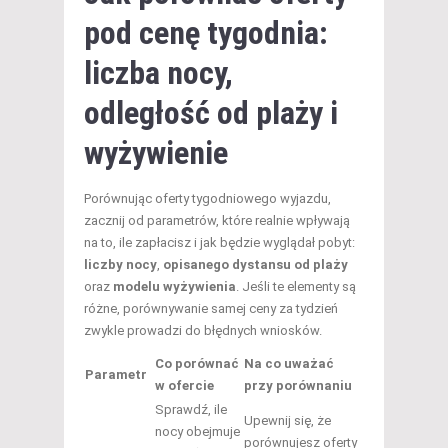
pod cenę tygodnia:
liczba nocy,
odległość od plaży i
wyżywienie
Porównując oferty tygodniowego wyjazdu,
zacznij od parametrów, które realnie wpływają
na to, ile zapłacisz i jak będzie wyglądał pobyt:
liczby nocy
,
opisanego dystansu od plaży
oraz
modelu wyżywienia
. Jeśli te elementy są
różne, porównywanie samej ceny za tydzień
zwykle prowadzi do błędnych wniosków.
Co porównać
Na co uważać
Parametr
w ofercie
przy porównaniu
Sprawdź, ile
Upewnij się, że
nocy obejmuje
porównujesz oferty