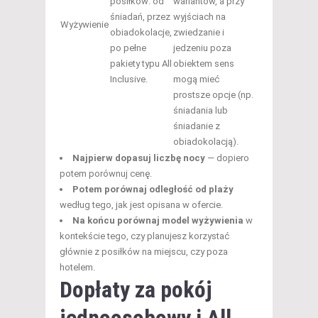
posiłków: od
wariantów, a przy
śniadań, przez
wyjściach na
Wyżywienie
obiadokolacje,
zwiedzanie i
po pełne
jedzeniu poza
pakiety typu All
obiektem sens
Inclusive.
mogą mieć
prostsze opcje (np.
śniadania lub
śniadanie z
obiadokolacją).
Najpierw dopasuj liczbę nocy
— dopiero
potem porównuj cenę.
Potem porównaj odległość od plaży
według tego, jak jest opisana w ofercie.
Na końcu porównaj model wyżywienia
w
kontekście tego, czy planujesz korzystać
głównie z posiłków na miejscu, czy poza
hotelem.
Dopłaty za pokój
jednoosobowy i All