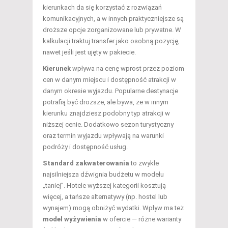
kierunkach da się korzystać z rozwiązań
komunikacyjnych, a w innych praktyczniejsze są
droższe opcje zorganizowane lub prywatne. W
kalkulacji traktuj transfer jako osobną pozycję,
nawet jeśli jest ujęty w pakiecie.
Kierunek
wpływa na cenę wprost przez poziom
cen w danym miejscu i dostępność atrakcji w
danym okresie wyjazdu. Popularne destynacje
potrafią być droższe, ale bywa, że w innym
kierunku znajdziesz podobny typ atrakcji w
niższej cenie. Dodatkowo sezon turystyczny
oraz termin wyjazdu wpływają na warunki
podróży i dostępność usług.
Standard zakwaterowania
to zwykle
najsilniejsza dźwignia budżetu w modelu
„taniej”. Hotele wyższej kategorii kosztują
więcej, a tańsze alternatywy (np. hostel lub
wynajem) mogą obniżyć wydatki. Wpływ ma też
model wyżywienia
w ofercie — różne warianty