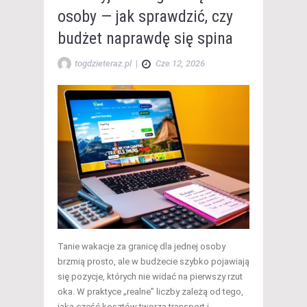
osoby — jak sprawdzić, czy
budżet naprawdę się spina
togdzieteraz.pl
|
Cze 12, 2026
Tanie wakacje za granicę dla jednej osoby
brzmią prosto, ale w budżecie szybko pojawiają
się pozycje, których nie widać na pierwszy rzut
oka. W praktyce „realne” liczby zależą od tego,
jaką część kosztów tworzą transport i