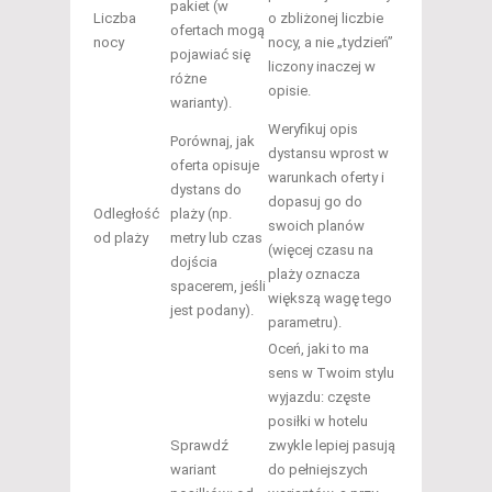
pakiet (w
Liczba
o zbliżonej liczbie
ofertach mogą
nocy
nocy, a nie „tydzień”
pojawiać się
liczony inaczej w
różne
opisie.
warianty).
Weryfikuj opis
Porównaj, jak
dystansu wprost w
oferta opisuje
warunkach oferty i
dystans do
dopasuj go do
Odległość
plaży (np.
swoich planów
od plaży
metry lub czas
(więcej czasu na
dojścia
plaży oznacza
spacerem, jeśli
większą wagę tego
jest podany).
parametru).
Oceń, jaki to ma
sens w Twoim stylu
wyjazdu: częste
posiłki w hotelu
Sprawdź
zwykle lepiej pasują
wariant
do pełniejszych