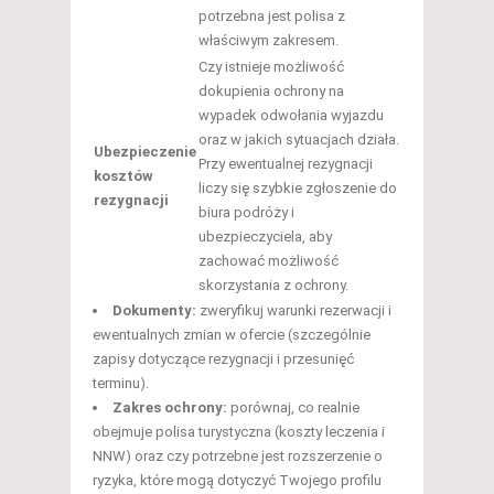
potrzebna jest polisa z
właściwym zakresem.
Czy istnieje możliwość
dokupienia ochrony na
wypadek odwołania wyjazdu
oraz w jakich sytuacjach działa.
Ubezpieczenie
Przy ewentualnej rezygnacji
kosztów
liczy się szybkie zgłoszenie do
rezygnacji
biura podróży i
ubezpieczyciela, aby
zachować możliwość
skorzystania z ochrony.
Dokumenty:
zweryfikuj warunki rezerwacji i
ewentualnych zmian w ofercie (szczególnie
zapisy dotyczące rezygnacji i przesunięć
terminu).
Zakres ochrony:
porównaj, co realnie
obejmuje polisa turystyczna (koszty leczenia i
NNW) oraz czy potrzebne jest rozszerzenie o
ryzyka, które mogą dotyczyć Twojego profilu