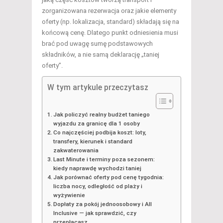
zorganizowana rezerwacja oraz jakie elementy
oferty (np. lokalizacja, standard) składają się na
końcową cenę. Dlatego punkt odniesienia musi
brać pod uwagę sumę podstawowych
składników, a nie samą deklarację „taniej
oferty”.
W tym artykule przeczytasz
Jak policzyć realny budżet taniego
wyjazdu za granicę dla 1 osoby
Co najczęściej podbija koszt: loty,
transfery, kierunek i standard
zakwaterowania
Last Minute i terminy poza sezonem:
kiedy naprawdę wychodzi taniej
Jak porównać oferty pod cenę tygodnia:
liczba nocy, odległość od plaży i
wyżywienie
Dopłaty za pokój jednoosobowy i All
Inclusive — jak sprawdzić, czy
przepłacasz