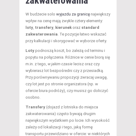
zakwaterowania
W budżecie solo
wyjazdu za granicę
największy
wpływ na cenę mają zwykle cztery elementy:
loty
,
transfery
,
kierunek
oraz
standard
zakwaterowania
. Te pozycje łatwo wskazać
przy kalkulacji i skorygować w wyborze oferty.
Loty
podnoszą koszt, bo zależą od terminu i
popytu na połączenia. Różnice w cenie biorą się
m.in. z tego,
w jakim czasie
lecisz oraz czy
wybierasz lot bezpośredni czy z przesiadką.
Przy porównywaniu propozycji zwracaj uwagę,
czy lot jest po stronie organizatora (np. w
ofercie biura podróży), czy musisz go doliczyć
osobno.
Transfery
(dojazd z lotniska do miejsca
zakwaterowania) często bywają drugim
największym wydatkiem po locie. Ich wysokość
zależy od lokalizacji i tego, jaką formę
transportu przewidziano w ofercie: w niektórych