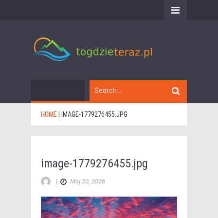
HOME
|
IMAGE-1779276455.JPG
image-1779276455.jpg
|
Maj 20, 2026