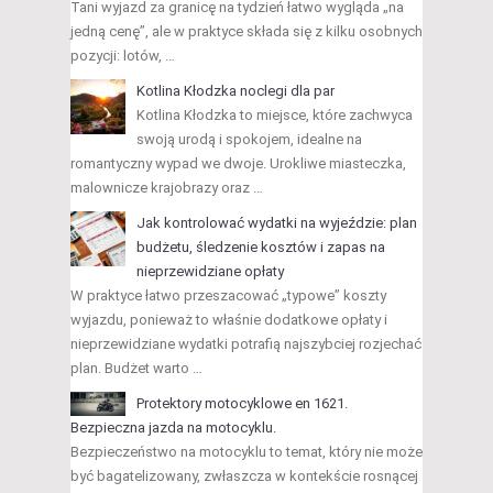
Tani wyjazd za granicę na tydzień łatwo wygląda „na
jedną cenę”, ale w praktyce składa się z kilku osobnych
pozycji: lotów, …
Kotlina Kłodzka noclegi dla par
Kotlina Kłodzka to miejsce, które zachwyca
swoją urodą i spokojem, idealne na
romantyczny wypad we dwoje. Urokliwe miasteczka,
malownicze krajobrazy oraz …
Jak kontrolować wydatki na wyjeździe: plan
budżetu, śledzenie kosztów i zapas na
nieprzewidziane opłaty
W praktyce łatwo przeszacować „typowe” koszty
wyjazdu, ponieważ to właśnie dodatkowe opłaty i
nieprzewidziane wydatki potrafią najszybciej rozjechać
plan. Budżet warto …
Protektory motocyklowe en 1621.
Bezpieczna jazda na motocyklu.
Bezpieczeństwo na motocyklu to temat, który nie może
być bagatelizowany, zwłaszcza w kontekście rosnącej