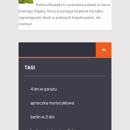
Kotlina Kłodzka to prawdziwy skarb w sercu
Dolnego Śląska, który przyciąga turystów nie tylko
zapierającymi dech w piersiach krajobrazami, ale
również …
TAGI
4 dni w paryżu
apteczka motocyklowa
berlin w 2 dni