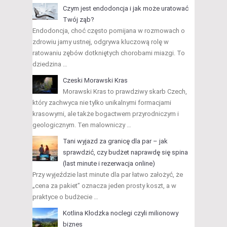
Czym jest endodoncja i jak może uratować
Twój ząb?
Endodoncja, choć często pomijana w rozmowach o
zdrowiu jamy ustnej, odgrywa kluczową rolę w
ratowaniu zębów dotkniętych chorobami miazgi. To
dziedzina …
Czeski Morawski Kras
Morawski Kras to prawdziwy skarb Czech,
który zachwyca nie tylko unikalnymi formacjami
krasowymi, ale także bogactwem przyrodniczym i
geologicznym. Ten malowniczy …
Tani wyjazd za granicę dla par – jak
sprawdzić, czy budżet naprawdę się spina
(last minute i rezerwacja online)
Przy wyjeździe last minute dla par łatwo założyć, że
„cena za pakiet” oznacza jeden prosty koszt, a w
praktyce o budżecie …
Kotlina Kłodzka noclegi czyli milionowy
biznes