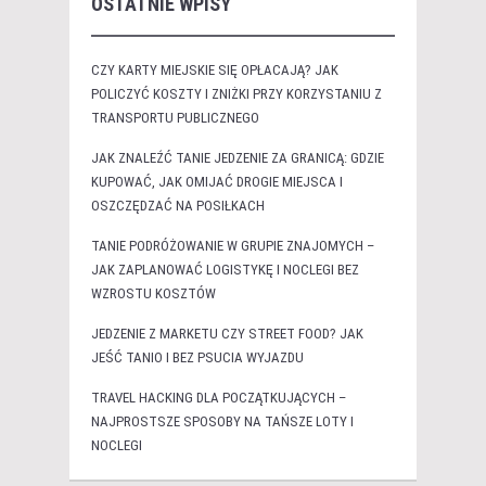
OSTATNIE WPISY
CZY KARTY MIEJSKIE SIĘ OPŁACAJĄ? JAK
POLICZYĆ KOSZTY I ZNIŻKI PRZY KORZYSTANIU Z
TRANSPORTU PUBLICZNEGO
JAK ZNALEŹĆ TANIE JEDZENIE ZA GRANICĄ: GDZIE
KUPOWAĆ, JAK OMIJAĆ DROGIE MIEJSCA I
OSZCZĘDZAĆ NA POSIŁKACH
TANIE PODRÓŻOWANIE W GRUPIE ZNAJOMYCH –
JAK ZAPLANOWAĆ LOGISTYKĘ I NOCLEGI BEZ
WZROSTU KOSZTÓW
JEDZENIE Z MARKETU CZY STREET FOOD? JAK
JEŚĆ TANIO I BEZ PSUCIA WYJAZDU
TRAVEL HACKING DLA POCZĄTKUJĄCYCH –
NAJPROSTSZE SPOSOBY NA TAŃSZE LOTY I
NOCLEGI