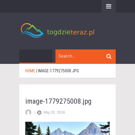
HOME
|
IMAGE-1779275008.JPG
image-1779275008.jpg
|
Maj 20, 2026