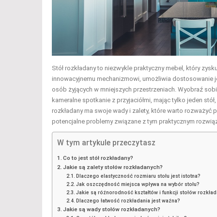
Stół rozkładany to niezwykle praktyczny mebel, który zy
innowacyjnemu mechanizmowi, umożliwia dostosowanie jeg
osób żyjących w mniejszych przestrzeniach. Wyobraź sobie
kameralne spotkanie z przyjaciółmi, mając tylko jeden stó
rozkładany ma swoje wady i zalety, które warto rozważyć p
potencjalne problemy związane z tym praktycznym rozwi
W tym artykule przeczytasz
Co to jest stół rozkładany?
Jakie są zalety stołów rozkładanych?
Dlaczego elastyczność rozmiaru stołu jest istotna?
Jak oszczędność miejsca wpływa na wybór stołu?
Jakie są różnorodność kształtów i funkcji stołów rozkła
Dlaczego łatwość rozkładania jest ważna?
Jakie są wady stołów rozkładanych?