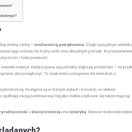
oblemem?
zkładanego?
?
edną istotną cechą —
możliwością powiększenia
. Dzięki specjalnym wkład
ować jego rozmiar do liczby osób oraz aktualnych potrzeb. W przeciwieńst
lastyczność i funkcjonalność.
 niewiele miejsca. Kiedy pojawia się potrzeba większej przestrzeni — na przy
gnieniu oka powiększyć. To znakomite rozwiązanie dla mieszkań o
żytecznością. Dostępne są w różnych stylach i kolorach, co ułatwia
o spełniają swoją podstawową rolę jako meble użytkowe, ale także stają się
y
praktyczność
z
elastycznością
oraz
estetyką
. Stanowi doskonały wybó
zkładanych?