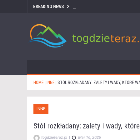
BREAKING NEWS
HOME
|
INNE
|
STÓŁ ROZKŁADANY: ZALETY I WADY, KTÓRE 
INNE
Stół rozkładany: zalety i wady, któ
togdzieteraz.pl
|
Mar 16, 2026