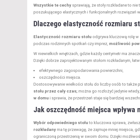
Wszystkie te cechy
sprawiają, że stoły rozkładane to nie
poszukującego elastycznych i funkcjonalnych rozwiązań w 
Dlaczego elastyczność rozmiaru sto
Elastyczność rozmiaru stołu
odgrywa kluczową rolę w 
podczas rodzinnych spotkań czy imprez,
możliwość powi
W niewielkich wnętrzach, gdzie każdy centymetr ma znacz
Dzięki dobrze zaprojektowanym stołom rozkładanym, łatwo
efektywnego zagospodarowania powierzchni,
oszczędności miejsca.
Dostosowywanie wielkości stołu do liczby osób to także p
stołu przez cały czas;
można go rozłożyć jedynie wtedy,
w domu
i sprawia, że przestrzeń staje się bardziej wsze
Jak oszczędność miejsca wpływa n
Wybór odpowiedniego stołu
to kluczowa sprawa, zwłaszc
rozkładany
ma tę przewagę, że zajmuje mniej miejsca, gd
ograniczoną przestrzenią w swoim domu. Dzięki możliwośc