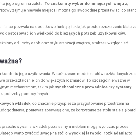
i to jego ogromna zaleta.
To znakomity wybór do mniejszych wnętrz,
atowy zajmuje niewiele miejsca i można go swobodnie przestawiać, co stan
ia, co pozwala na dodatkowe funkcje, takie jak proste rozszerzenie blatu z
wo dostosować ich wielkość do bieżących potrzeb użytkowników.
żniony od liczby osób oraz stylu aranżacji wnętrza, a także uwzględniać
 ważna?
 komfortu jego użytkowania. Współczesne modele stołów rozkładanych zost
owe przekształcanie ich do większych rozmiarów. To szczególnie ważne w
cyjnym mechanizmom, takim jak
synchroniczne prowadnice
czy
systemy
bez potrzeby pomocy innych.
kowych wkładek
, co znacznie przyspiesza przygotowanie przestrzeni na
udogodnienia, ponieważ sprawiają one, że korzystanie ze stołu staje się bard
oraz przechowywania wkładek poza samym meblem mogą wydłużać proces
 Dlatego warto zwrócić uwagę na stół o
wysokiej łatwości rozkładania
; to