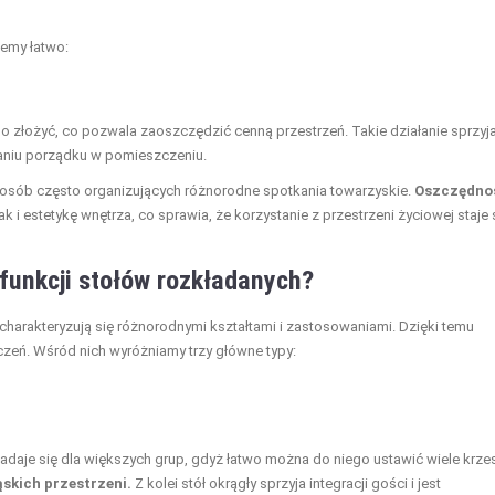
żemy łatwo:
o złożyć, co pozwala zaoszczędzić cenną przestrzeń. Takie działanie sprzyj
aniu porządku w pomieszczeniu.
 i osób często organizujących różnorodne spotkania towarzyskie.
Oszczędno
i estetykę wnętrza, co sprawia, że korzystanie z przestrzeni życiowej staje 
 funkcji stołów rozkładanych?
 charakteryzują się różnorodnymi kształtami i zastosowaniami. Dzięki temu
eń. Wśród nich wyróżniamy trzy główne typy:
nadaje się dla większych grup, gdyż łatwo można do niego ustawić wiele krzes
ąskich przestrzeni.
Z kolei stół okrągły sprzyja integracji gości i jest