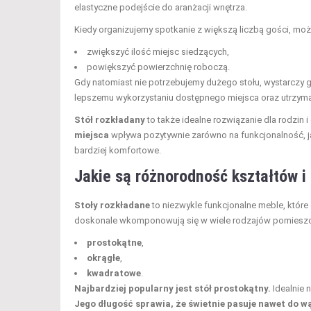
elastyczne podejście do aranżacji wnętrza.
Kiedy organizujemy spotkanie z większą liczbą gości, mo
zwiększyć ilość miejsc siedzących,
powiększyć powierzchnię roboczą.
Gdy natomiast nie potrzebujemy dużego stołu, wystarczy g
lepszemu wykorzystaniu dostępnego miejsca oraz utrzym
Stół rozkładany
to także idealne rozwiązanie dla rodzin
miejsca
wpływa pozytywnie zarówno na funkcjonalność, jak 
bardziej komfortowe.
Jakie są różnorodność kształtów i
Stoły rozkładane
to niezwykle funkcjonalne meble, które
doskonale wkomponowują się w wiele rodzajów pomieszcz
prostokątne
,
okrągłe
,
kwadratowe
.
Najbardziej popularny jest stół prostokątny.
Idealnie 
Jego długość sprawia, że świetnie pasuje nawet do w