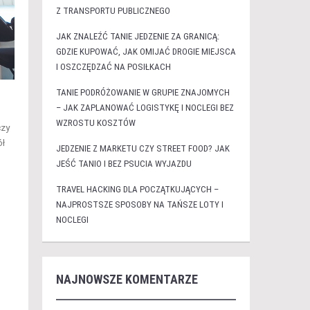
Z TRANSPORTU PUBLICZNEGO
JAK ZNALEŹĆ TANIE JEDZENIE ZA GRANICĄ:
GDZIE KUPOWAĆ, JAK OMIJAĆ DROGIE MIEJSCA
I OSZCZĘDZAĆ NA POSIŁKACH
TANIE PODRÓŻOWANIE W GRUPIE ZNAJOMYCH
– JAK ZAPLANOWAĆ LOGISTYKĘ I NOCLEGI BEZ
WZROSTU KOSZTÓW
czy
ół
JEDZENIE Z MARKETU CZY STREET FOOD? JAK
JEŚĆ TANIO I BEZ PSUCIA WYJAZDU
TRAVEL HACKING DLA POCZĄTKUJĄCYCH –
NAJPROSTSZE SPOSOBY NA TAŃSZE LOTY I
NOCLEGI
NAJNOWSZE KOMENTARZE