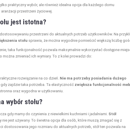
 tylko praktyczny wybór, ale również idealna opcja dla każdego domu
aranżacji przestrzeni życiowej.
łu jest istotna?
dostosowywaniu przestrzeni do aktualnych potrzeb użytkowników. Na przykł
ększenia stołu
sprawia, że można wygodnie pomieścić większą liczbę gośc
enie, taka funkcjonalność pozwala maksymalnie wykorzystać dostępne miejs
 można zmieniać ich wymiary. To z kolei prowadzi do:
raktyczne rozwiązanie na co dzień.
Nie ma potrzeby posiadania dużego
 gdy zajdzie taka potrzeba. Ta elastyczność
zwiększa funkcjonalność meb
chstronna oraz wygodna w użytkowaniu.
a wybór stołu?
za gdy mamy do czynienia z niewielkimi kuchniami i jadalniami.
Stół
y nie jest używany. To świetna opcja dla osób, które muszą zmagać się z
i dostosowania jego rozmiaru do aktualnych potrzeb, stół ten pozwala na