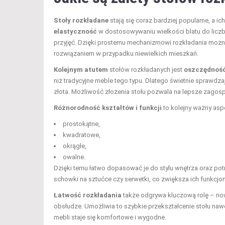
Stoły rozkładane
stają się coraz bardziej popularne, a i
elastyczność
w dostosowywaniu wielkości blatu do liczb
przyjęć. Dzięki prostemu mechanizmowi rozkładania możn
rozwiązaniem w przypadku niewielkich mieszkań.
Kolejnym atutem
stołów rozkładanych jest
oszczędność
niż tradycyjne meble tego typu. Dlatego świetnie sprawdza
złota. Możliwość złożenia stołu pozwala na lepsze zagos
Różnorodność kształtów i funkcji
to kolejny ważny aspe
prostokątne,
kwadratowe,
okrągłe,
owalne.
Dzięki temu łatwo dopasować je do stylu wnętrza oraz po
schowki na sztućce czy serwetki, co zwiększa ich funkcjo
Łatwość rozkładania
także odgrywa kluczową rolę – now
obsłudze. Umożliwia to szybkie przekształcenie stołu naw
mebli staje się komfortowe i wygodne.