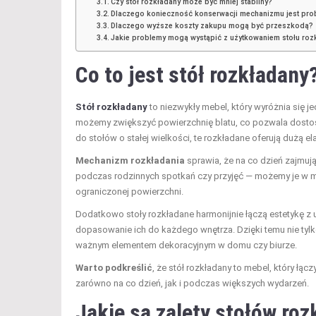
Czy stół rozkładany może być mniej stabilny?
Dlaczego konieczność konserwacji mechanizmu jest pr
Dlaczego wyższe koszty zakupu mogą być przeszkodą?
Jakie problemy mogą wystąpić z użytkowaniem stołu ro
Co to jest stół rozkładany
Stół rozkładany
to niezwykły mebel, który wyróżnia się j
możemy zwiększyć powierzchnię blatu, co pozwala dostos
do stołów o stałej wielkości, te rozkładane oferują dużą e
Mechanizm rozkładania
sprawia, że na co dzień zajmują
podczas rodzinnych spotkań czy przyjęć — możemy je w m
ograniczonej powierzchni.
Dodatkowo stoły rozkładane harmonijnie łączą estetykę z u
dopasowanie ich do każdego wnętrza. Dzięki temu nie tylk
ważnym elementem dekoracyjnym w domu czy biurze.
Warto podkreślić
, że stół rozkładany to mebel, który łącz
zarówno na co dzień, jak i podczas większych wydarzeń.
Jakie są zalety stołów ro