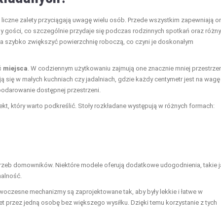
ch liczne zalety przyciągają uwagę wielu osób. Przede wszystkim zapewniają o
y gości, co szczególnie przydaje się podczas rodzinnych spotkań oraz różn
a szybko zwiększyć powierzchnię roboczą, co czyni je doskonałym
 miejsca
. W codziennym użytkowaniu zajmują one znacznie mniej przestrzen
ją się w małych kuchniach czy jadalniach, gdzie każdy centymetr jest na wagę
podarowanie dostępnej przestrzeni.
kt, który warto podkreślić. Stoły rozkładane występują w różnych formach:
trzeb domowników. Niektóre modele oferują dodatkowe udogodnienia, takie j
nalność.
oczesne mechanizmy są zaprojektowane tak, aby były lekkie i łatwe w
et przez jedną osobę bez większego wysiłku. Dzięki temu korzystanie z tych