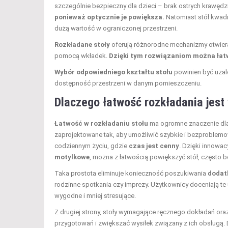
szczególnie bezpieczny dla dzieci – brak ostrych krawędz
ponieważ optycznie je powiększa.
Natomiast stół kwadr
dużą wartość w ograniczonej przestrzeni.
Rozkładane stoły
oferują różnorodne mechanizmy otwieran
pomocą wkładek.
Dzięki tym rozwiązaniom można łat
Wybór odpowiedniego kształtu stołu
powinien być uzale
dostępność przestrzeni w danym pomieszczeniu.
Dlaczego łatwość rozkładania jest
Łatwość w rozkładaniu stołu
ma ogromne znaczenie dla
zaprojektowane tak, aby umożliwić szybkie i bezproblem
codziennym życiu, gdzie
czas jest cenny
. Dzięki innowa
motylkowe
, można z łatwością powiększyć stół, często 
Taka prostota eliminuje konieczność poszukiwania
dodat
rodzinne spotkania czy imprezy. Użytkownicy doceniają te 
wygodne i mniej stresujące.
Z drugiej strony, stoły wymagające ręcznego dokładań 
przygotowań i zwiększać wysiłek związany z ich obsługą.