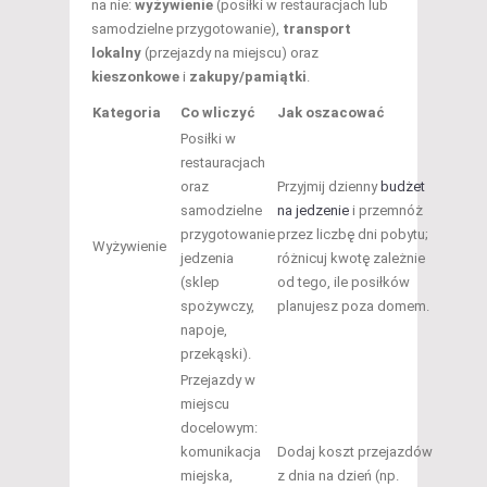
na nie:
wyżywienie
(posiłki w restauracjach lub
samodzielne przygotowanie),
transport
lokalny
(przejazdy na miejscu) oraz
kieszonkowe
i
zakupy/pamiątki
.
Kategoria
Co wliczyć
Jak oszacować
Posiłki w
restauracjach
oraz
Przyjmij dzienny
budżet
samodzielne
na jedzenie
i przemnóż
przygotowanie
przez liczbę dni pobytu;
Wyżywienie
jedzenia
różnicuj kwotę zależnie
(sklep
od tego, ile posiłków
spożywczy,
planujesz poza domem.
napoje,
przekąski).
Przejazdy w
miejscu
docelowym:
komunikacja
Dodaj koszt przejazdów
miejska,
z dnia na dzień (np.