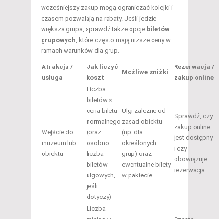
wcześniejszy zakup mogą ograniczać kolejki i
czasem pozwalają na rabaty. Jeśli jedzie
większa grupa, sprawdź także opcje
biletów
grupowych
, które często mają niższe ceny w
ramach warunków dla grup.
Atrakcja /
Jak liczyć
Rezerwacja /
Możliwe zniżki
usługa
koszt
zakup online
Liczba
biletów ×
cena biletu
Ulgi zależne od
Sprawdź, czy
normalnego
zasad obiektu
zakup online
Wejście do
(oraz
(np. dla
jest dostępny
muzeum lub
osobno
określonych
i czy
obiektu
liczba
grup) oraz
obowiązuje
biletów
ewentualne bilety
rezerwacja
ulgowych,
w pakiecie
jeśli
dotyczy)
Liczba