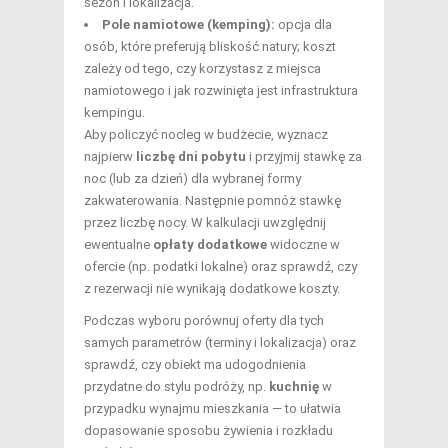
sezon i lokalizacja.
Pole namiotowe (kemping):
opcja dla
osób, które preferują bliskość natury; koszt
zależy od tego, czy korzystasz z miejsca
namiotowego i jak rozwinięta jest infrastruktura
kempingu.
Aby policzyć nocleg w budżecie, wyznacz
najpierw
liczbę dni pobytu
i przyjmij stawkę za
noc (lub za dzień) dla wybranej formy
zakwaterowania. Następnie pomnóż stawkę
przez liczbę nocy. W kalkulacji uwzględnij
ewentualne
opłaty dodatkowe
widoczne w
ofercie (np. podatki lokalne) oraz sprawdź, czy
z rezerwacji nie wynikają dodatkowe koszty.
Podczas wyboru porównuj oferty dla tych
samych parametrów (terminy i lokalizacja) oraz
sprawdź, czy obiekt ma udogodnienia
przydatne do stylu podróży, np.
kuchnię
w
przypadku wynajmu mieszkania — to ułatwia
dopasowanie sposobu żywienia i rozkładu