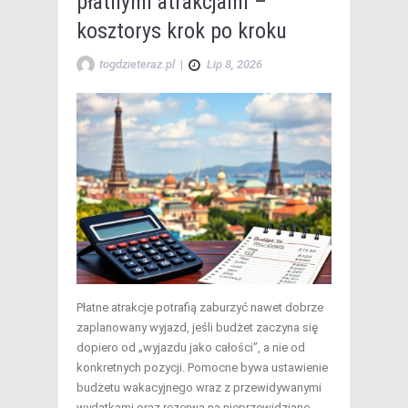
płatnymi atrakcjami –
kosztorys krok po kroku
togdzieteraz.pl
|
Lip 8, 2026
Płatne atrakcje potrafią zaburzyć nawet dobrze
zaplanowany wyjazd, jeśli budżet zaczyna się
dopiero od „wyjazdu jako całości”, a nie od
konkretnych pozycji. Pomocne bywa ustawienie
budżetu wakacyjnego wraz z przewidywanymi
wydatkami oraz rezerwą na nieprzewidziane