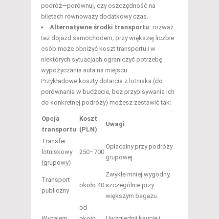
podróż—porównuj, czy oszczędność na
biletach równoważy dodatkowy czas.
Alternatywne środki transportu:
rozważ
też dojazd samochodem; przy większej liczbie
osób może obniżyć koszt transportu i w
niektórych sytuacjach ograniczyć potrzebę
wypożyczania auta na miejscu.
Przykładowe koszty dotarcia z lotniska (do
porównania w budżecie, bez przypisywania ich
do konkretnej podróży) możesz zestawić tak:
Opcja
Koszt
Uwagi
transportu
(PLN)
Transfer
Opłacalny przy podróży
lotniskowy
250–700
grupowej.
(grupowy)
Zwykle mniej wygodny,
Transport
około 40
szczególnie przy
publiczny
większym bagażu.
od
Wynajem
około
Uwzględnij kaucję i