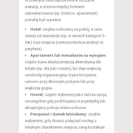
W praktyce cena będzie inna w szczycie
wakacji, a różnice między formami
zakwaterowania (np. hotel vs. apartament)
potrafią być wyraźne.
Hotel:
zwykle rozliczany za pokój, a cena
zależy od standardu (np. w ramach kategorii 3–
5★) oraz miejsca (centrum/okolice atrakcji vs.
peryferia).
Apartament lub mieszkanie na wynajem:
często bywa elastyczniejszą alternatywą dla
hotelu (np. dla par i rodzin), bo daje większą
swobodę organizacyjną i bywa korzystne
cenowo przy dłuższym pobycie lub przy
większej grupie.
Hostel:
często wybierany jako tańsza opcja,
szczególnie gdy podróżujesz w pojedynkę lub
akceptujesz pokoje wieloosobowe.
Pensjonat i domek letniskowy:
zwykle
wybierane, gdy chcesz połączyć nocleg z
lokalnym charakterem miejsca; cenę kształtuje