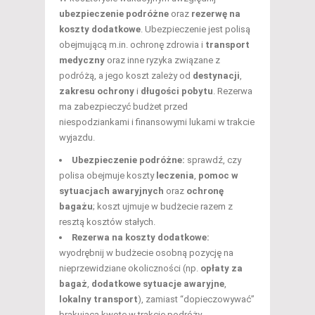
ubezpieczenie podróżne
oraz
rezerwę na
koszty dodatkowe
. Ubezpieczenie jest polisą
obejmującą m.in. ochronę zdrowia i
transport
medyczny
oraz inne ryzyka związane z
podróżą, a jego koszt zależy od
destynacji
,
zakresu ochrony
i
długości pobytu
. Rezerwa
ma zabezpieczyć budżet przed
niespodziankami i finansowymi lukami w trakcie
wyjazdu.
Ubezpieczenie podróżne:
sprawdź, czy
polisa obejmuje koszty
leczenia
,
pomoc w
sytuacjach awaryjnych
oraz
ochronę
bagażu
; koszt ujmuje w budżecie razem z
resztą kosztów stałych.
Rezerwa na koszty dodatkowe:
wyodrębnij w budżecie osobną pozycję na
nieprzewidziane okoliczności (np.
opłaty za
bagaż
,
dodatkowe sytuacje awaryjne
,
lokalny transport
), zamiast “dopieczowywać”
brakującą kwotę w trakcie podróży.