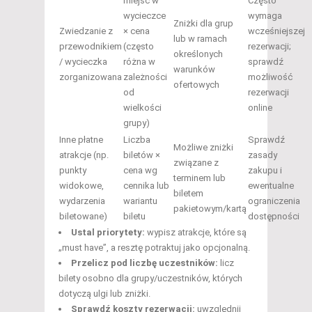
miejsc w
Często
wycieczce
wymaga
Zniżki dla grup
Zwiedzanie z
× cena
wcześniejszej
lub w ramach
przewodnikiem
(często
rezerwacji;
określonych
/ wycieczka
różna w
sprawdź
warunków
zorganizowana
zależności
możliwość
ofertowych
od
rezerwacji
wielkości
online
grupy)
Inne płatne
Liczba
Sprawdź
Możliwe zniżki
atrakcje (np.
biletów ×
zasady
związane z
punkty
cena wg
zakupu i
terminem lub
widokowe,
cennika lub
ewentualne
biletem
wydarzenia
wariantu
ograniczenia
pakietowym/kartą
biletowane)
biletu
dostępności
Ustal priorytety:
wypisz atrakcje, które są
„must have”, a resztę potraktuj jako opcjonalną.
Przelicz pod liczbę uczestników:
licz
bilety osobno dla grupy/uczestników, których
dotyczą ulgi lub zniżki.
Sprawdź koszty rezerwacji:
uwzględnij