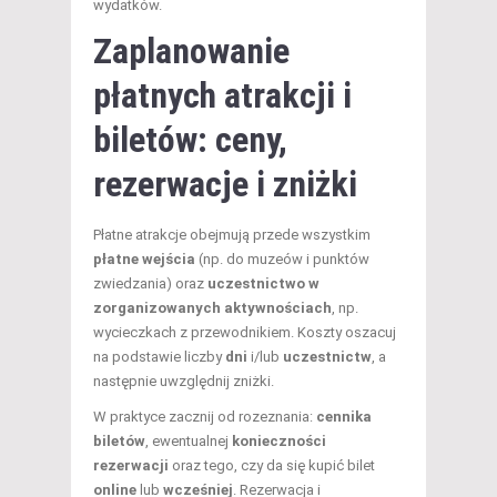
wydatków.
Zaplanowanie
płatnych atrakcji i
biletów: ceny,
rezerwacje i zniżki
Płatne atrakcje obejmują przede wszystkim
płatne wejścia
(np. do muzeów i punktów
zwiedzania) oraz
uczestnictwo w
zorganizowanych aktywnościach
, np.
wycieczkach z przewodnikiem. Koszty oszacuj
na podstawie liczby
dni
i/lub
uczestnictw
, a
następnie uwzględnij zniżki.
W praktyce zacznij od rozeznania:
cennika
biletów
, ewentualnej
konieczności
rezerwacji
oraz tego, czy da się kupić bilet
online
lub
wcześniej
. Rezerwacja i