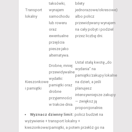
taksówki,
bilety
Transport
wynajem
jednorazowe/okresowe)
lokalny
samochodu
albo policz
lub roweru
przewidywany wynajem
oraz
na cały pobyt i podziel
ewentualne
przez liczbę dni.
przejścia
piesze jako
alternatywa.
Ustal stałą kwotę „do
Drobne, mniej
wydania” na
przewidywalne
pamiątki/zakupy lokalne
wydatki:
Kieszonkowe
na dzień, a jeśli
pamiątki oraz
i pamiątki
planujesz
drobne
intensywniejsze zakupy
przyjemności
— zwiększ ją
w trakcie dnia.
proporcjonalnie.
Wyznacz dzienny limit:
policz budżet na
wyżywienie + transport lokalny +
kieszonkowe/pamiątki, a potem przełóż go na