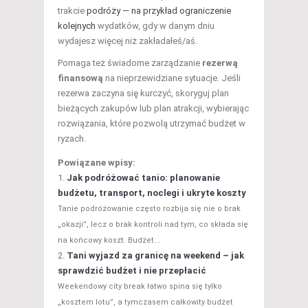
trakcie
podróży — na przykład ograniczenie
kolejnych
wydatków, gdy w danym dniu
wydajesz więcej niż zakładałeś/aś.
Pomaga też świadome zarządzanie
rezerwą
finansową
na nieprzewidziane sytuacje. Jeśli
rezerwa zaczyna się kurczyć, skoryguj plan
bieżących zakupów lub plan atrakcji, wybierając
rozwiązania, które pozwolą utrzymać budżet w
ryzach.
Powiązane wpisy:
Jak podróżować tanio: planowanie
budżetu, transport, noclegi i ukryte koszty
Tanie podróżowanie często rozbija się nie o brak
„okazji”, lecz o brak kontroli nad tym, co składa się
na końcowy koszt. Budżet...
Tani wyjazd za granicę na weekend – jak
sprawdzić budżet i nie przepłacić
Weekendowy city break łatwo spina się tylko
„kosztem lotu”, a tymczasem całkowity budżet