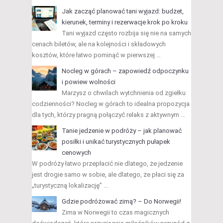
Jak zacząć planować tani wyjazd: budżet,
kierunek, terminy i rezerwacje krok po kroku
Tani wyjazd często rozbija się nie na samych
cenach biletów, ale na kolejności i składowych
kosztów, które łatwo pominąć w pierwszej …
Nocleg w górach – zapowiedź odpoczynku
i powiew wolności
Marzysz o chwilach wytchnienia od zgiełku
codzienności? Nocleg w górach to idealna propozycja
dla tych, którzy pragną połączyć relaks z aktywnym …
Tanie jedzenie w podróży – jak planować
posiłki i unikać turystycznych pułapek
cenowych
W podróży łatwo przepłacić nie dlatego, że jedzenie
jest drogie samo w sobie, ale dlatego, że płaci się za
„turystyczną lokalizację” …
Gdzie podróżować zimą? – Do Norwegii!
Zima w Norwegii to czas magicznych