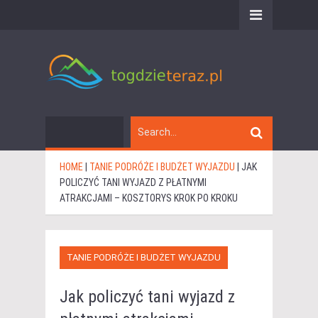
HOME
|
TANIE PODRÓŻE I BUDŻET WYJAZDU
|
JAK
POLICZYĆ TANI WYJAZD Z PŁATNYMI
ATRAKCJAMI – KOSZTORYS KROK PO KROKU
TANIE PODRÓŻE I BUDŻET WYJAZDU
Jak policzyć tani wyjazd z