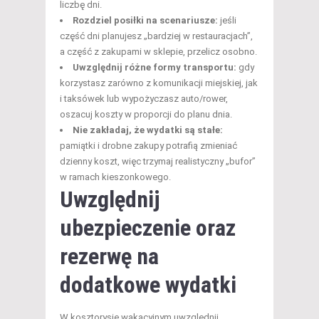
liczbę dni.
Rozdziel posiłki na scenariusze:
jeśli
część dni planujesz „bardziej w restauracjach”,
a część z zakupami w sklepie, przelicz osobno.
Uwzględnij różne formy transportu:
gdy
korzystasz zarówno z komunikacji miejskiej, jak
i taksówek lub wypożyczasz auto/rower,
oszacuj koszty w proporcji do planu dnia.
Nie zakładaj, że wydatki są stałe:
pamiątki i drobne zakupy potrafią zmieniać
dzienny koszt, więc trzymaj realistyczny „bufor”
w ramach kieszonkowego.
Uwzględnij
ubezpieczenie oraz
rezerwę na
dodatkowe wydatki
W kosztorysie wakacyjnym uwzględnij