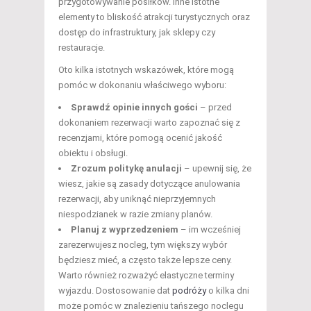
przygotowywanie posiłków. Inne istotne
elementy to bliskość atrakcji turystycznych oraz
dostęp do infrastruktury, jak sklepy czy
restauracje.
Oto kilka istotnych wskazówek, które mogą
pomóc w dokonaniu właściwego wyboru:
Sprawdź opinie innych gości
– przed
dokonaniem rezerwacji warto zapoznać się z
recenzjami, które pomogą ocenić jakość
obiektu i obsługi.
Zrozum politykę anulacji
– upewnij się, że
wiesz, jakie są zasady dotyczące anulowania
rezerwacji, aby uniknąć nieprzyjemnych
niespodzianek w razie zmiany planów.
Planuj z wyprzedzeniem
– im wcześniej
zarezerwujesz nocleg, tym większy wybór
będziesz mieć, a często także lepsze ceny.
Warto również rozważyć elastyczne terminy
wyjazdu. Dostosowanie dat
podróży
o kilka dni
może pomóc w znalezieniu tańszego noclegu