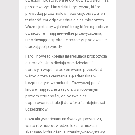
dzieciom. Dostosowane do rodzin z dziećmi są
przede wszystkim szlaki turystyczne, które
prowadzą przez malownicze krajobrazy, a ich
trudność jest odpowiednia dla najmłodszych.
Ważne jest, aby wybierać trasy, które są dobrze
oznaczone i mają niewielkie przewyższenia,
umożliwiające spokojne spacery i podziwianie
otaczającej przyrody.
Parki linowe to kolejna interesująca propozycja
dla rodzin. Umożliwiają one dzieciom i
dorosłym wspólne pokonywanie przeszkód
wśród drzew i cieszenie się adrenaliną w
bezpiecznych warunkach. Zazwyczaj parki
linowe mają różne trasy o zróżnicowanym
poziomie trudności, co pozwala na
dopasowanie atrakcji do wieku i umiejętności
uczestników.
Poza aktywnościami na świeżym powietrzu,
warto również odwiedzić lokalne muzea i
skanseny, które oferują interaktywne wystawy