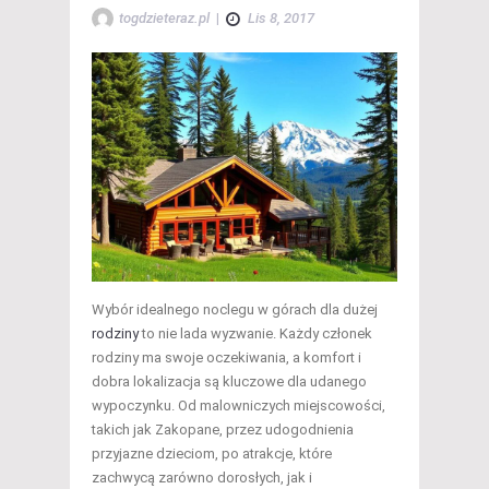
togdzieteraz.pl
|
Lis 8, 2017
Wybór idealnego noclegu w górach dla dużej
rodziny
to nie lada wyzwanie. Każdy członek
rodziny ma swoje oczekiwania, a komfort i
dobra lokalizacja są kluczowe dla udanego
wypoczynku. Od malowniczych miejscowości,
takich jak Zakopane, przez udogodnienia
przyjazne dzieciom, po atrakcje, które
zachwycą zarówno dorosłych, jak i