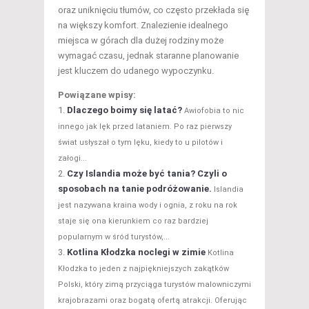
oraz uniknięciu tłumów, co często przekłada się
na większy komfort. Znalezienie idealnego
miejsca w górach dla dużej rodziny może
wymagać czasu, jednak staranne planowanie
jest kluczem do udanego wypoczynku.
Powiązane wpisy:
Dlaczego boimy się latać?
Awiofobia to nic
innego jak lęk przed lataniem. Po raz pierwszy
świat usłyszał o tym lęku, kiedy to u pilotów i
załogi...
Czy Islandia może być tania? Czyli o
sposobach na tanie podróżowanie.
Islandia
jest nazywana kraina wody i ognia, z roku na rok
staje się ona kierunkiem co raz bardziej
popularnym w śród turystów,...
Kotlina Kłodzka noclegi w zimie
Kotlina
Kłodzka to jeden z najpiękniejszych zakątków
Polski, który zimą przyciąga turystów malowniczymi
krajobrazami oraz bogatą ofertą atrakcji. Oferując