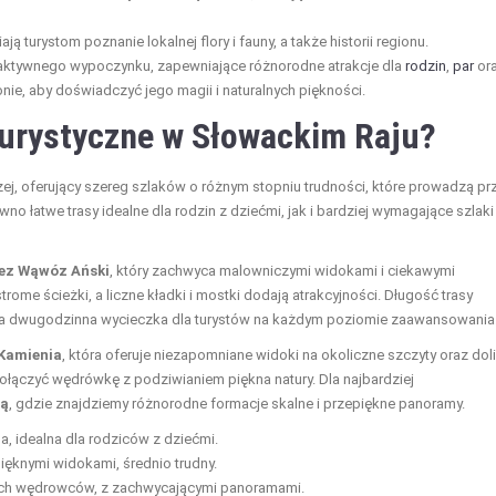
ą turystom poznanie lokalnej flory i fauny, a także historii regionu.
 i aktywnego wypoczynku, zapewniające różnorodne atrakcje dla
rodzin
,
par
or
nie, aby doświadczyć jego magii i naturalnych piękności.
 turystyczne w Słowackim Raju?
eszej, oferujący szereg szlaków o różnym stopniu trudności, które prowadzą pr
o łatwe trasy idealne dla rodzin z dziećmi, jak i bardziej wymagające szlaki
zez Wąwóz Ański
, który zachwyca malowniczymi widokami i ciekawymi
ome ścieżki, a liczne kładki i mostki dodają atrakcyjności. Długość trasy
iała dwugodzinna wycieczka dla turystów na każdym poziomie zaawansowania
Kamienia
, która oferuje niezapomniane widoki na okoliczne szczyty oraz doli
ą połączyć wędrówkę z podziwianiem piękna natury. Dla najbardziej
lą
, gdzie znajdziemy różnorodne formacje skalne i przepiękne panoramy.
, idealna dla rodziców z dziećmi.
ięknymi widokami, średnio trudny.
nych wędrowców, z zachwycającymi panoramami.