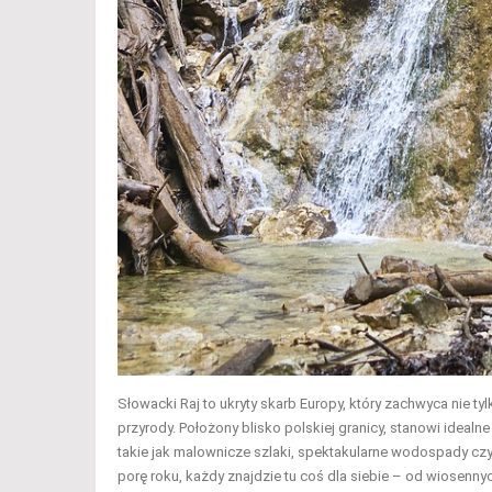
Słowacki Raj to ukryty skarb Europy, który zachwyca nie t
przyrody. Położony blisko polskiej granicy, stanowi idealne
takie jak malownicze szlaki, spektakularne wodospady czy 
porę roku, każdy znajdzie tu coś dla siebie – od wiosen