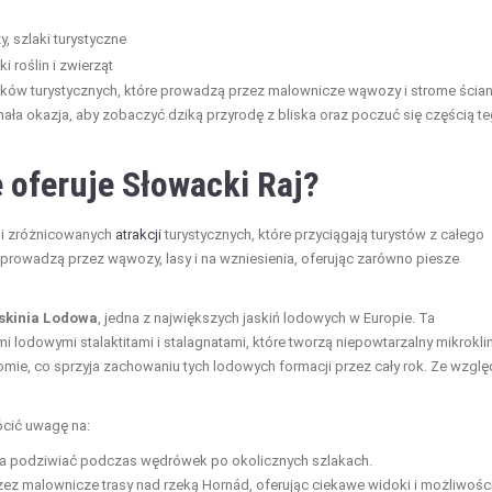
 szlaki turystyczne
i roślin i zwierząt
ków turystycznych, które prowadzą przez malownicze wąwozy i strome ścia
nała okazja, aby zobaczyć dziką przyrodę z bliska oraz poczuć się częścią t
e oferuje Słowacki Raj?
 i zróżnicowanych
atrakcji
turystycznych, które przyciągają turystów z całego
e prowadzą przez wąwozy, lasy i na wzniesienia, oferując zarówno piesze
skinia Lodowa
, jedna z największych jaskiń lodowych w Europie. Ta
 lodowymi stalaktitami i stalagnatami, które tworzą niepowtarzalny mikrokli
iomie, co sprzyja zachowaniu tych lodowych formacji przez cały rok. Ze wzgl
ócić uwagę na:
a podziwiać podczas wędrówek po okolicznych szlakach.
zez malownicze trasy nad rzeką Hornád, oferując ciekawe widoki i możliwośc