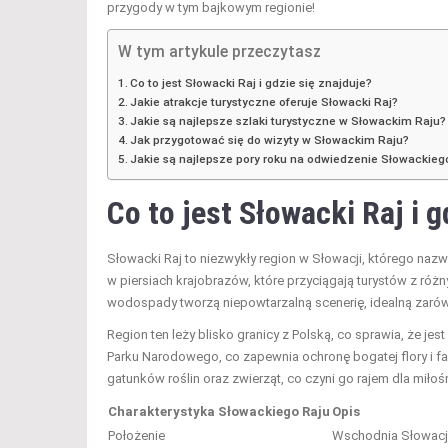
przygody w tym bajkowym regionie!
W tym artykule przeczytasz
Co to jest Słowacki Raj i gdzie się znajduje?
Jakie atrakcje turystyczne oferuje Słowacki Raj?
Jakie są najlepsze szlaki turystyczne w Słowackim Raju?
Jak przygotować się do wizyty w Słowackim Raju?
Jakie są najlepsze pory roku na odwiedzenie Słowackieg
Co to jest Słowacki Raj i g
Słowacki Raj to niezwykły region w Słowacji, którego naz
w piersiach krajobrazów, które przyciągają turystów z róż
wodospady tworzą niepowtarzalną scenerię, idealną zaró
Region ten leży blisko granicy z Polską, co sprawia, że je
Parku Narodowego, co zapewnia ochronę bogatej flory i f
gatunków roślin oraz zwierząt, co czyni go rajem dla miło
Charakterystyka Słowackiego Raju
Opis
Położenie
Wschodnia Słowacja,