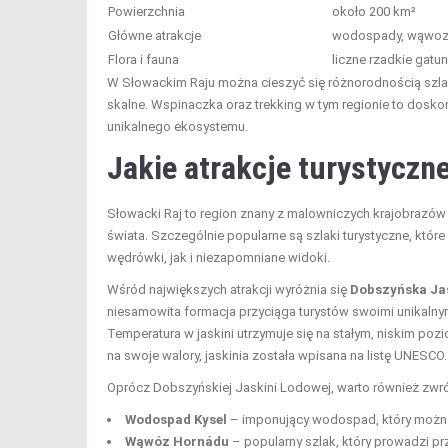
Powierzchnia
około 200 km²
Główne atrakcje
wodospady, wąwozy,
Flora i fauna
liczne rzadkie gatunk
W Słowackim Raju można cieszyć się różnorodnością szla
skalne. Wspinaczka oraz trekking w tym regionie to dosko
unikalnego ekosystemu.
Jakie atrakcje turystyczn
Słowacki Raj to region znany z malowniczych krajobrazów
świata. Szczególnie popularne są szlaki turystyczne, któr
wędrówki, jak i niezapomniane widoki.
Wśród największych atrakcji wyróżnia się
Dobszyńska Ja
niesamowita formacja przyciąga turystów swoimi unikalnymi
Temperatura w jaskini utrzymuje się na stałym, niskim poz
na swoje walory, jaskinia została wpisana na listę UNESCO.
Oprócz Dobszyńskiej Jaskini Lodowej, warto również zwr
Wodospad Kysel
– imponujący wodospad, który możn
Wąwóz Hornádu
– popularny szlak, który prowadzi pr