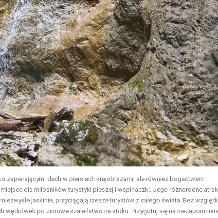
ylko zapierającymi dech w piersiach krajobrazami, ale również bogactwem
 miejsce dla miłośników turystyki pieszej i wspinaczki. Jego różnorodne atrak
niezwykłe jaskinie, przyciągają rzesze turystów z całego świata. Bez względ
nych wędrówek po zimowe szaleństwo na stoku. Przygotuj się na niezapomnian