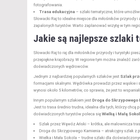
fotografowania.
Trasa edukacyjna
– szlaki tematyczne, które umożliwiaj
Słowacki Raj to idealne miejsce dla miłośników przyrody
zapalonych turystów. Warto zaplanować wizytę w tym regio
Jakie są najlepsze szlaki
Słowacki Raj to raj dla miłośników przyrody i turystyki pi
przepiękne krajobrazy. W regionie tym można znaleźć zarówn
doświadczonych wędrowców.
Jednym z najbardziej popularnych szlaków jest
Szlak pr
formacjami skalnymi. Wędrówka prowadzi przez wąskie i str
wynosi około 5 kilometrów, co sprawia, że jest to wspan
Innym popularnym szlakiem jest
Droga do Skrzypowego 
Jest to trasa średnio trudna, idealna dla tych, którzy chc
doświadczonych turystów poleca się
Wielką i Małą Soko
Szlak przez Wąwóz Ański – krótka, ale malownicza trasa
Droga do Skrzypowego Kamienia – atrakcyjny szlak z p
Wielka i Mała Sokola – trudne szlaki dla doświadczo