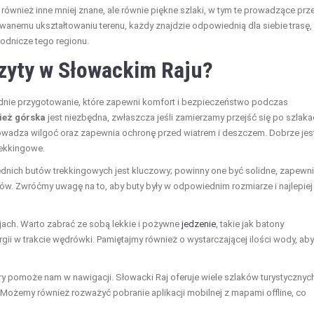
ównież inne mniej znane, ale równie piękne szlaki, w tym te prowadzące prz
wanemu ukształtowaniu terenu, każdy znajdzie odpowiednią dla siebie trasę,
odnicze tego regionu.
izyty w Słowackim Raju?
ednie przygotowanie, które zapewni komfort i bezpieczeństwo podczas
ież górska
jest niezbędna, zwłaszcza jeśli zamierzamy przejść się po szlak
rowadza wilgoć oraz zapewnia ochronę przed wiatrem i deszczem. Dobrze jes
rekkingowe.
dnich butów trekkingowych jest kluczowy; powinny one być solidne, zapewn
. Zwróćmy uwagę na to, aby buty były w odpowiednim rozmiarze i najlepiej
jach. Warto zabrać ze sobą lekkie i pożywne
jedzenie
, takie jak batony
ii w trakcie wędrówki. Pamiętajmy również o wystarczającej ilości wody, aby
ry pomoże nam w nawigacji. Słowacki Raj oferuje wiele szlaków turystycznych
 Możemy również rozważyć pobranie aplikacji mobilnej z mapami offline, co