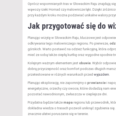
Oprócz wspomnianych tras w Słowackim Raju znajdują się r
wąwozy rzeki Hornad czy malownicze łąki. Dzięki zróżnico
przy każdym kroku można podziwiać unikalne walory przyr
Jak przygotować się do w
Planując wizytę w Słowackim Raju, kluczowe jest odpowi
odkrywania tego malowniczego regionu. Po pierwsze,
odz
górskich. Warto postawić na odzież funkcyjną, która odp
mieć ze sobą także ciepłą kurtkę oraz wygodne spodnie t
Kolejnym ważnym elementem jest
obuwie
. Wybór odpowie
dobrą przyczepność oraz komfort podczas długich marszów
przetestowane w różnych warunkach przed
wyjazdem
.
Planując eksplorację, nie zapomnijmy o
prowiancie
i napo
energetyczne, orzechy czy owoce, które dodadzą nam energ
pozostać nawodnionym, zwłaszcza w cieplejsze dni.
Przydatna będzie także
mapa
regionu lub przewodnik, któ
dokładna wiedza o trasach pozwoli uniknąć zgubienia się.
znacznie ułatwi poruszanie się w terenie.