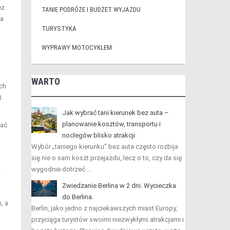
ez
TANIE PODRÓŻE I BUDŻET WYJAZDU
 a
TURYSTYKA
WYPRAWY MOTOCYKLEM
WARTO
ach
t
Jak wybrać tani kierunek bez auta –
planowanie kosztów, transportu i
iać
noclegów blisko atrakcji
Wybór „taniego kierunku” bez auta często rozbija
się nie o sam koszt przejazdu, lecz o to, czy da się
wygodnie dotrzeć …
Zwiedzanie Berlina w 2 dni. Wycieczka
do Berlina.
, a
Berlin, jako jedno z najciekawszych miast Europy,
przyciąga turystów swoimi niezwykłymi atrakcjami i