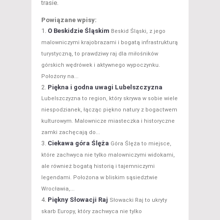
trasie.
Powiązane wpisy:
O Beskidzie Śląskim
Beskid Śląski, z jego
malowniczymi krajobrazami i bogatą infrastrukturą
turystyczną, to prawdziwy raj dla miłośników
górskich wędrówek i aktywnego wypoczynku.
Położony na...
Piękna i godna uwagi Lubelszczyzna
Lubelszczyzna to region, który skrywa w sobie wiele
niespodzianek, łącząc piękno natury z bogactwem
kulturowym. Malownicze miasteczka i historyczne
zamki zachęcają do...
Ciekawa góra Ślęża
Góra Ślęża to miejsce,
które zachwyca nie tylko malowniczymi widokami,
ale również bogatą historią i tajemniczymi
legendami. Położona w bliskim sąsiedztwie
Wrocławia,...
Piękny Słowacji Raj
Słowacki Raj to ukryty
skarb Europy, który zachwyca nie tylko