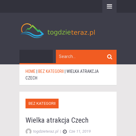
HOME
|
BEZ KATEGORII
|
WIELKA ATRAKCJA
CZECH
BEZ KATEGORII
Wielka atrakcja Czech
togdzieteraz.pl
|
Cze 11, 2019