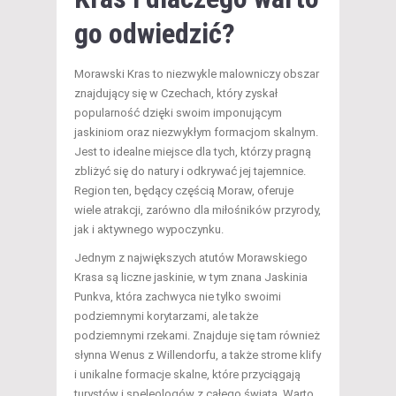
go odwiedzić?
Morawski Kras to niezwykle malowniczy obszar
znajdujący się w Czechach, który zyskał
popularność dzięki swoim imponującym
jaskiniom oraz niezwykłym formacjom skalnym.
Jest to idealne miejsce dla tych, którzy pragną
zbliżyć się do natury i odkrywać jej tajemnice.
Region ten, będący częścią Moraw, oferuje
wiele atrakcji, zarówno dla miłośników przyrody,
jak i aktywnego wypoczynku.
Jednym z największych atutów Morawskiego
Krasa są liczne jaskinie, w tym znana Jaskinia
Punkva, która zachwyca nie tylko swoimi
podziemnymi korytarzami, ale także
podziemnymi rzekami. Znajduje się tam również
słynna Wenus z Willendorfu, a także strome klify
i unikalne formacje skalne, które przyciągają
turystów i speleologów z całego świata. Warto