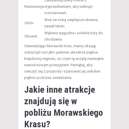
Zarezerwuj bilety online z
Rezerwacja
wyprzedzeniem, aby uniknąć
rozczarowań.
Weź ze sobą cieplejsze ubrania,
Ubiór
nawet latem.
Wybierz wygodne i solidne buty do
Obuwie
chodzenia.
Odwiedzając Morawski Kras, mamy okazję
zobaczyć nie tylko jaskinie, ale także piękne
krajobrazy regionu, co czyni tę wizytę niezwykle
wartościowym przeżyciem. Pamiętaj, aby
cieszyć się z przyrody i szanować jej unikalne
piękno podczas zwiedzania.
Jakie inne atrakcje
znajdują się w
pobliżu Morawskiego
Krasu?