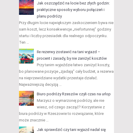
Jak oszczędzić na locie bez złych godzin:
praktyczne sposoby wyboru połączeń i
planu podróży
Przy długim locie największym zaskoczeniem bywa nie
sam koszt, lecz konsekwencje „niefortunnej” godziny
startu i liczby przesiadek dla realnego odpoczynku.
Ten …
Ile rezerwy zostawić na tani wyjazd –
procent i zasady, by nie zaniżyć kosztów
Przy tanim wyjeździe łatwo zaniżyć koszty,
bo planowane pozycje „zjadają” cały budżet, a rezerwa
na nieprzewidziane wydatki przestaje działać.
Najważniejszą decyzją …
Biuro podróży Rzeszów czyli czas na urlop
Marzysz o wymarzonej podróży, ale nie
wiesz, od czego zacząć? Korzystanie z
biura podróży w Rzeszowie to rozwiązanie, które
może znacznie …
Jak sprawdzić czy tani wyjazd nadal się