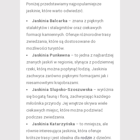
Poniżej przedstawiamy najpopularniejsze
jaskinie, które warto odwiedzić.
Jaskinia Balcarka
– znana z pięknych
stalaktytów i stalagmitów oraz ciekawych
formacji kamiennych. Oferuje różnorodne trasy
zwiedzania, które są dostosowane do
możliwości turystów.
Jaskinia Punkewna
– to jedna z najbardziej
znanych jaskiń w regionie, słynąca z podziemnej
rzeki, którą można popłynąć łodzią. Jaskinia
zachwyca zarówno pięknymi formacjami jak i
niesamowitymi krajobrazami.
Jaskinia Slupsko-Szoszuwska
– wyróżnia
się bogatą fauną i florą, zachwycając każdego
miłośnika przyrody. Jej wnętrze skrywa wiele
ciekawych miejsc, które można podziwiać
podczas zwiedzania.
Jaskinia Katarzyńska
– to mniejsza, ale
równie interesująca jaskinia, która oferuje
krótsze trasy i jest idealna dla
rodzin
z dziećmi.