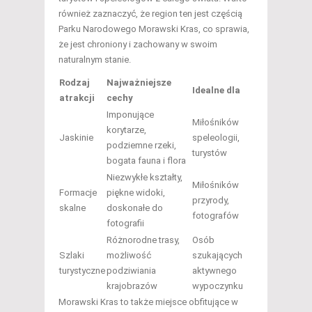
również zaznaczyć, że region ten jest częścią
Parku Narodowego Morawski Kras, co sprawia,
że jest chroniony i zachowany w swoim
naturalnym stanie.
Rodzaj
Najważniejsze
Idealne dla
atrakcji
cechy
Imponujące
Miłośników
korytarze,
Jaskinie
speleologii,
podziemne rzeki,
turystów
bogata fauna i flora
Niezwykłe kształty,
Miłośników
Formacje
piękne widoki,
przyrody,
skalne
doskonałe do
fotografów
fotografii
Różnorodne trasy,
Osób
Szlaki
możliwość
szukających
turystyczne
podziwiania
aktywnego
krajobrazów
wypoczynku
Morawski Kras to także miejsce obfitujące w