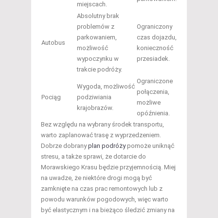
miejscach.
Absolutny brak
problemów z
Ograniczony
parkowaniem,
czas dojazdu,
Autobus
możliwość
konieczność
wypoczynku w
przesiadek.
trakcie podróży.
Ograniczone
Wygoda, możliwość
połączenia,
Pociąg
podziwiania
możliwe
krajobrazów.
opóźnienia.
Bez względu na wybrany środek transportu,
warto zaplanować trasę z wyprzedzeniem.
Dobrze dobrany
plan podróży
pomoże uniknąć
stresu, a także sprawi, że dotarcie do
Morawskiego Krasu będzie przyjemnością. Miej
na uwadze, że niektóre drogi mogą być
zamknięte na czas prac remontowych lub z
powodu warunków pogodowych, więc warto
być elastycznym i na bieżąco śledzić zmiany na