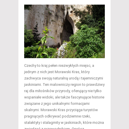
Czechy to kraj pełen niezwykłych miejsc, a
jednym z nich jest Morawski Kras, który
zachwyca swoją naturalną urodą i tajemniczymi
jaskiniami. Ten malowniczy region to prawdziwy
raj dla miłośników przyrody, oferujący nie tylko
wspaniałe widoki, ale także fascynujące historie
związane z jego unikalnymi formacjami
skalnymi. Morawski Kras przyciąga turystów
pragnących odkrywać podziemne rzeki,
stalaktyty i stalagmity w jaskiniach, które można
zwiedzać z przewodnikiem. Oprócz