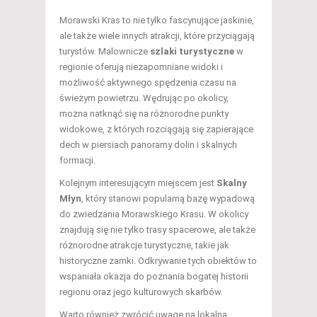
Morawski Kras to nie tylko fascynujące jaskinie,
ale także wiele innych atrakcji, które przyciągają
turystów. Malownicze
szlaki turystyczne
w
regionie oferują niezapomniane widoki i
możliwość aktywnego spędzenia czasu na
świeżym powietrzu. Wędrując po okolicy,
można natknąć się na różnorodne punkty
widokowe, z których rozciągają się zapierające
dech w piersiach panoramy dolin i skalnych
formacji.
Kolejnym interesującym miejscem jest
Skalny
Młyn
, który stanowi popularną bazę wypadową
do zwiedzania Morawskiego Krasu. W okolicy
znajdują się nie tylko trasy spacerowe, ale także
różnorodne atrakcje turystyczne, takie jak
historyczne zamki. Odkrywanie tych obiektów to
wspaniała okazja do poznania bogatej historii
regionu oraz jego kulturowych skarbów.
Warto również zwrócić uwagę na lokalną