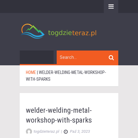
HOME
|
WELDER-WELDING-METAL-WORKSHOP-
WITH-SPARKS
welder-welding-metal-
workshop-with-sparks
togdzieteraz.pl
|
Paź 3, 2023