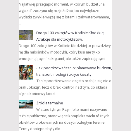
Najłatwiej przegapić moment, w którym budżet „na
wyjazd” zaczyna się rozjeżdżać, bo największe
wydatki zwykle wiążą się z lotami i zakwaterowaniem,
…
Droga 100 zakrętów w Kotlinie Kłodzkiej.
Atrakcje dla motocyklistów.
Droga 100 zakrętów w Kotlinie Kłodzkiej to prawdziwy
raj dla miłośników motocykli, który kusi nie tylko
emocjonującymi zakrętami, ale także zapierającymi …
Jak podróżować tanio: planowanie budżetu,
transport, noclegi i ukryte koszty
Tanie podróżowanie często rozbija się nie o
brak „okazji”, lecz o brak kontroli nad tym, co składa
się na końcowy koszt. …
Źródła termalne
W starożytnym Rzymie termami nazywano
łaźnie publiczne, stanowiące kompleks wielu różnych
obiektów ulokowanych na dosyć rozległym terenie.
Termy dostępne były dla …